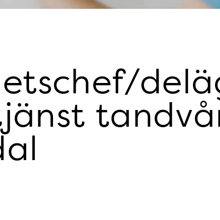
tschef/deläg
tjänst tandvår
al