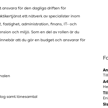
ansvara för den dagliga driften för
ktikertjänst ett nätverk av specialister inom
, fastighet, administration, finans, IT- och
ension och miljö. Som en del av rollen är du
t innebär att du gör en budget och ansvarar för
F
An
Ti
onalen
Ar
He
Ti
alog samt lönesamtal
En
Si