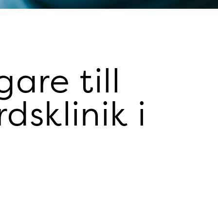
are till
dsklinik i