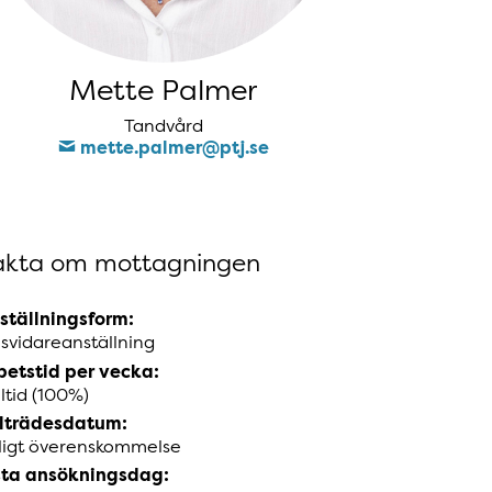
Mette Palmer
Tandvård
mette​.palmer​@ptj​.se
akta om mottagningen
ställningsform:
llsvidareanställning
betstid per vecka:
ltid (100%)
llträdesdatum:
ligt överenskommelse
sta ansökningsdag: