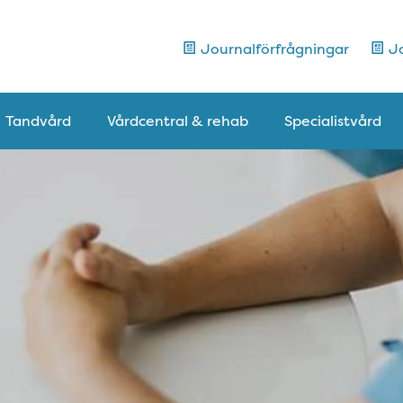
Journalförfrågningar
Jo
Tandvård
Vårdcentral & rehab
Specialistvård