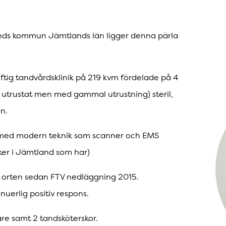
nds kommun Jämtlands län ligger denna pärla
luftig tandvårdsklinik på 219 kvm fördelade på 4
K
e utrustat men med gammal utrustning) steril,
n.
r med modern teknik som scanner och EMS
iker i Jämtland som har)
på orten sedan FTV nedläggning 2015.
nuerlig positiv respons.
re samt 2 tandsköterskor.