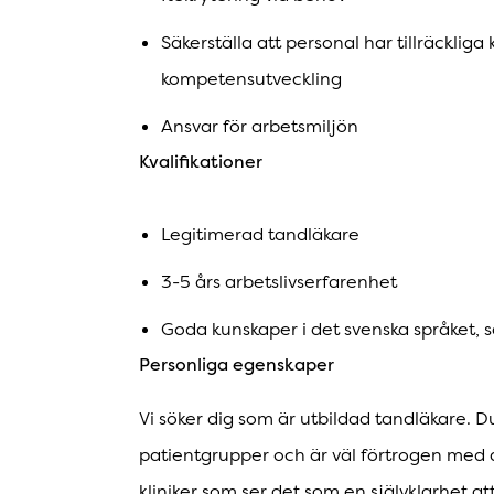
Säkerställa att personal har tillräckli
kompetensutveckling
Ansvar för arbetsmiljön
Kvalifikationer
Legitimerad tandläkare
3-5 års arbetslivserfarenhet
Goda kunskaper i det svenska språket, så
Personliga egenskaper
Vi söker dig som är utbildad tandläkare. D
patientgrupper och är väl förtrogen med d
kliniker som ser det som en självklarhet a