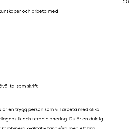
20
ga kunskaper och arbeta med
väl tal som skrift
u är en trygg person som vill arbeta med olika
iagnostik och terapiplanering. Du är en duktig
tt kombinera kvalitativ tandvård med ett bra