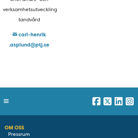
verksamhetsutveckling
tandvård
carl-henrik​
.asplund​@ptj​.se
OM OSS
Pressrum