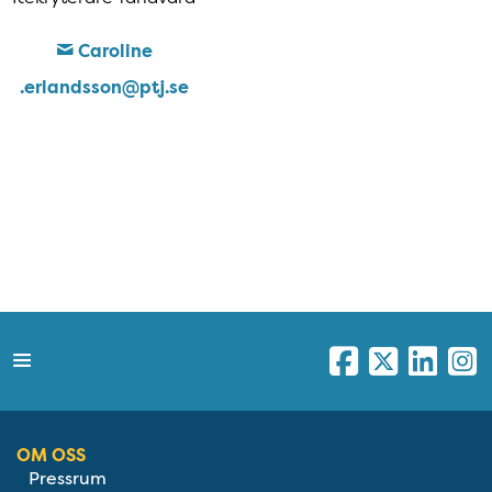
Caroline​
.erlandsson​@ptj​.se
OM OSS
Pressrum