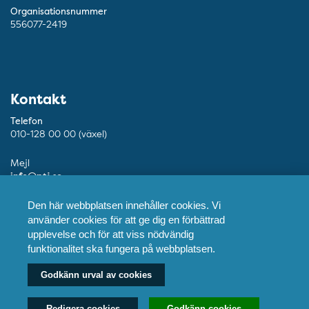
Organisationsnummer
556077-2419
Kontakt
Telefon
010-128 00 00 (växel)
Mejl
info@ptj.se
Besöksadress
Den här webbplatsen innehåller cookies. Vi
Adolf Fredriks Kyrkogata 9, Stockholm
använder cookies för att ge dig en förbättrad
upplevelse och för att viss nödvändig
Postadress
funktionalitet ska fungera på webbplatsen.
Praktikertjänst AB, 103 55 Stockholm
Godkänn urval av cookies
Fler kontaktuppgifter
Redigera cookies
Godkänn cookies