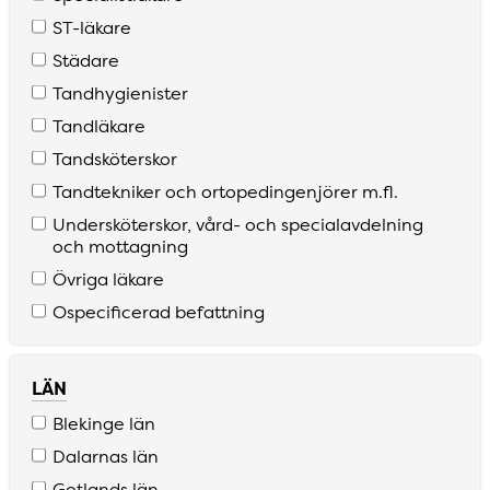
S­T­-läkare
Städare
Tandhygienister
Tandläkare
Tandsköterskor
Tandtekniker och ortopedingenjörer m­.fl­.
Undersköterskor­, vård­- och specialavdelning
och mottagning
Övriga läkare
Ospecificerad befattning
LÄN
Blekinge län
Dalarnas län
Gotlands län