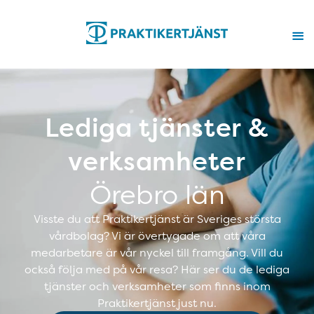
Lediga tjänster &
verksamheter
Örebro län
Visste du att Praktikertjänst är Sveriges största
vårdbolag? Vi är övertygade om att våra
medarbetare är vår nyckel till framgång. Vill du
också följa med på vår resa? Här ser du de lediga
tjänster och verksamheter som finns inom
Praktikertjänst just nu.