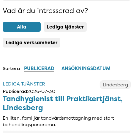
Vad är du intresserad av?
Resultatlista uppdaterad
Alla
Lediga tjänster
Lediga verksamheter
Sortera
PUBLICERAD
ANSÖKNINGSDATUM
LEDIGA TJÄNSTER
Lindesberg
Publicerad
2026-07-30
Tandhygienist till Praktikertjänst,
Lindesberg
En liten, familjär tandvårdsmottagning med stort
behandlingspanorama.