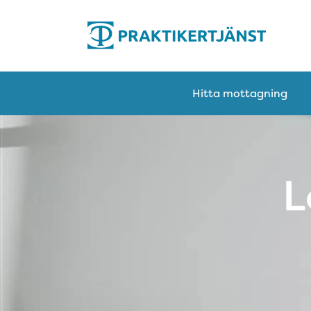
Hitta mottagning
L