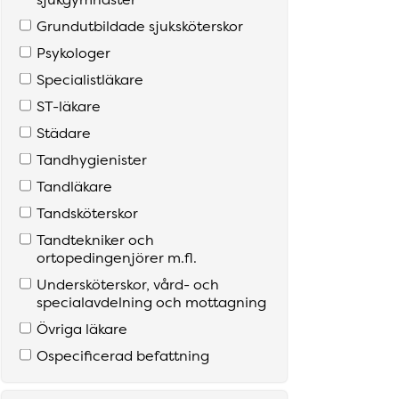
Grundutbildade sjuksköterskor
Psykologer
Specialistläkare
S­T­-läkare
Städare
Tandhygienister
Tandläkare
Tandsköterskor
Tandtekniker och
ortopedingenjörer m­.fl­.
Undersköterskor­, vård­- och
specialavdelning och mottagning
Övriga läkare
Ospecificerad befattning