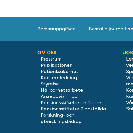
Personuppgifter
Beställa journalkop
OM OSS
JOB
Pressrum
Le
Publikationer
ve
Patientsäkerhet
Sp
Koncernledning
Vi
Styrelse
me
Hållbarhetsarbete
Ko
Årsredovisningar
Ko
Pensionsstiftelse delägare
Vå
Pensionsstiftelse 2 anställda
Säl
Forskning- och
utvecklingsbidrag