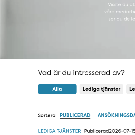
Visste du at
våra medarbet
ser du de l
Vad är du intresserad av?
Resultatlista uppdaterad
Alla
Lediga tjänster
Le
Sortera
PUBLICERAD
ANSÖKNINGSD
LEDIGA TJÄNSTER
Publicerad
2026-07-1