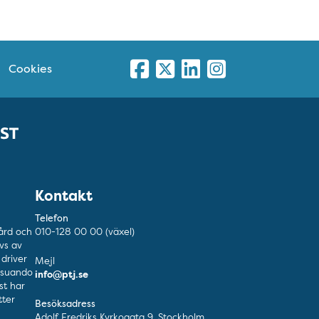
Cookies
Kontakt
Telefon
ård och
010-128 00 00 (växel)
vs av
driver
Mejl
esuando
info@ptj.se
nst har
ter
Besöksadress
Adolf Fredriks Kyrkogata 9, Stockholm