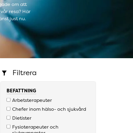
tygade om att
 vår resa? Här
nst just nu.
Filtrera
BEFATTNING
Arbetsterapeuter
Chefer inom hälso­- och sjukvård
Dietister
Fysioterapeuter och
sjukgymnaster