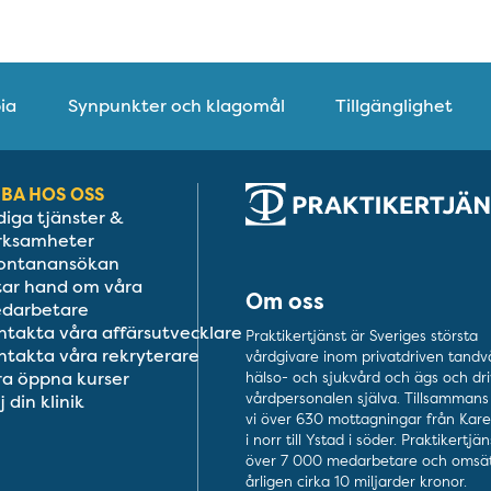
ia
Synpunkter och klagomål
Tillgänglighet
BA HOS OSS
diga tjänster &
rksamheter
ontanansökan
 tar hand om våra
Om oss
darbetare
ntakta våra affärsutvecklare
Praktikertjänst är Sveriges största
ntakta våra rekryterare
vårdgivare inom privatdriven tandv
ra öppna kurser
hälso- och sjukvård och ägs och dri
vårdpersonalen själva. Tillsammans 
j din klinik
vi över 630 mottagningar från Kar
i norr till Ystad i söder. Praktikertjä
över 7 000 medarbetare och omsät
årligen cirka 10 miljarder kronor.