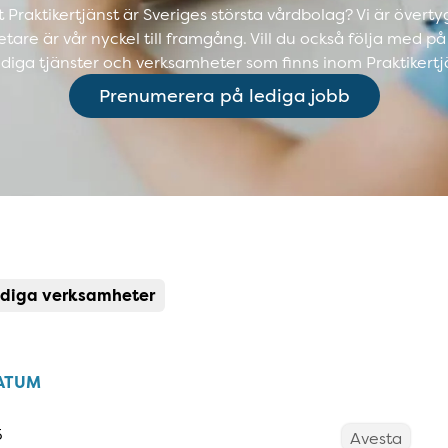
t Praktikertjänst är Sveriges största vårdbolag? Vi är över
are är vår nyckel till framgång. Vill du också följa med på
ediga tjänster och verksamheter som finns inom Praktikertjä
Prenumerera på lediga jobb
diga verksamheter
ATUM
5
Avesta