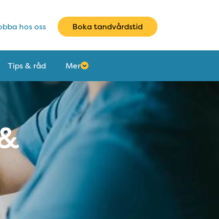
bba hos oss
Boka tandvårdstid
Tips & råd
Mer
 &