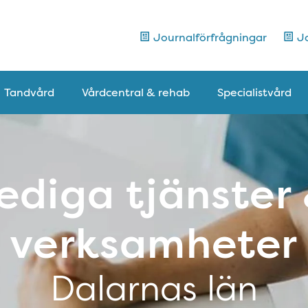
Journalförfrågningar
Jo
Tandvård
Vårdcentral & rehab
Specialistvård
ediga tjänster
verksamheter
Dalarnas län