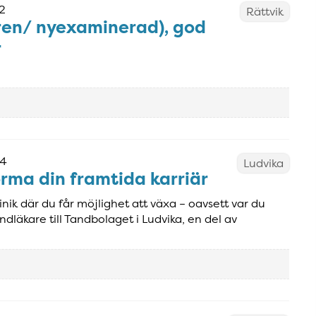
2
Rättvik
ren/ nyexaminerad), god
r
24
Ludvika
orma din framtida karriär
inik där du får möjlighet att växa – oavsett var du
andläkare till Tandbolaget i Ludvika, en del av