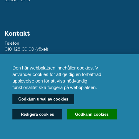
Kontakt
Telefon
010-128 00 00 (växel)
Mejl
info@ptj.se
Den här webbplatsen innehåller cookies. Vi
använder cookies för att ge dig en förbättrad
Besöksadress
upplevelse och för att viss nödvändig
Adolf Fredriks Kyrkogata 9, Stockholm
funktionalitet ska fungera på webbplatsen.
Postadress
Godkänn urval av cookies
Praktikertjänst AB, 103 55 Stockholm
Redigera cookies
Godkänn cookies
Fler kontaktuppgifter
Våra tandläkare