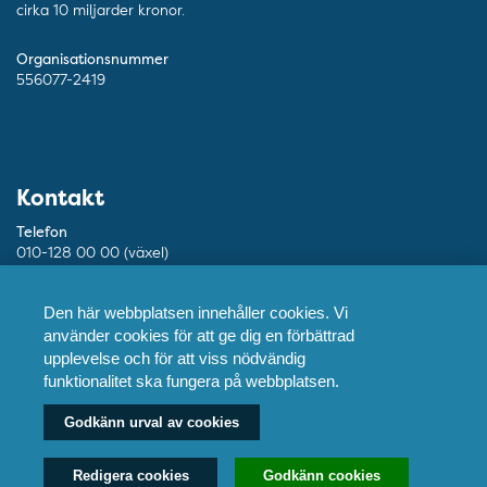
cirka 10 miljarder kronor.
Organisationsnummer
556077-2419
Kontakt
Telefon
010-128 00 00 (växel)
Mejl
Den här webbplatsen innehåller cookies. Vi
info@ptj.se
använder cookies för att ge dig en förbättrad
upplevelse och för att viss nödvändig
Besöksadress
funktionalitet ska fungera på webbplatsen.
Adolf Fredriks Kyrkogata 9, Stockholm
Godkänn urval av cookies
Postadress
Praktikertjänst AB, 103 55 Stockholm
Redigera cookies
Godkänn cookies