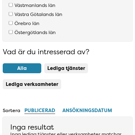
Västmanlands län
Västra Götalands län
Örebro län
Östergötlands län
Vad är du intresserad av?
Resultatlista uppdaterad
Alla
Lediga tjänster
Lediga verksamheter
Sortera
PUBLICERAD
ANSÖKNINGSDATUM
Inga resultat
Inga lediga tjänster eller verksamheter matchar