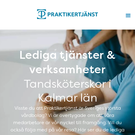
Lediga tjänster &
verksamheter
Tandsköterskor i
Kalmar län
Visste du att Praktikertjänst är Sveriges största
vårdbolag? Vi är övertygade om att våra
medarbetare är vår nyckel till framgång. Vill du
också följa med på vår resa? Här ser du de lediga