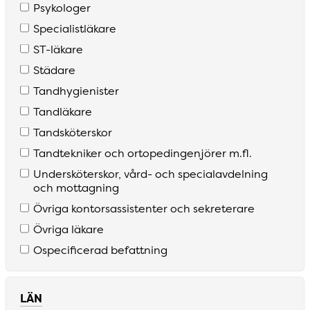
Psykologer
Specialistläkare
S­T­-läkare
Städare
Tandhygienister
Tandläkare
Tandsköterskor
Tandtekniker och ortopedingenjörer m­.fl­.
Undersköterskor­, vård­- och specialavdelning
och mottagning
Övriga kontorsassistenter och sekreterare
Övriga läkare
Ospecificerad befattning
LÄN