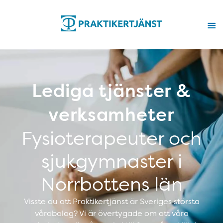
Lediga tjänster &
verksamheter
Fysioterapeuter och
sjukgymnaster i
Norrbottens län
Visste du att Praktikertjänst är Sveriges största
vårdbolag? Vi är övertygade om att våra