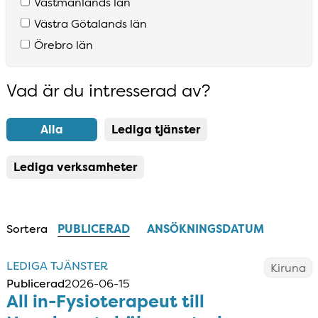
Västmanlands län
Västra Götalands län
Örebro län
Vad är du intresserad av?
Resultatlista uppdaterad
Alla
Lediga tjänster
Lediga verksamheter
Sortera
PUBLICERAD
ANSÖKNINGSDATUM
LEDIGA TJÄNSTER
Kiruna
Publicerad
2026-06-15
All in-Fysioterapeut till