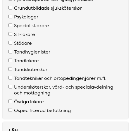
Grundutbildade sjuksköterskor
Psykologer
Specialistläkare
S­T­-läkare
Städare
Tandhygienister
Tandläkare
Tandsköterskor
Tandtekniker och ortopedingenjörer m­.fl­.
Undersköterskor­, vård­- och specialavdelning
och mottagning
Övriga läkare
Ospecificerad befattning
LÄN