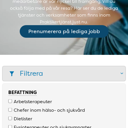
medarbetare är vår nyckel till framgång. Vill du
också följa med på vår resa? Här ser du de lediga
tjänster och verksamheter som finns inom
Praktikertjänst just nu.
Prenumerera på lediga jobb
Filtrera
BEFATTNING
Arbetsterapeuter
Chefer inom hälso­- och sjukvård
Dietister
Fysioterapeuter och sjukgymnaster