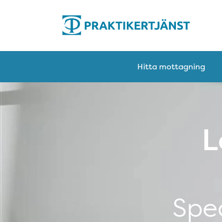
Hitta mottagning
L
Spec