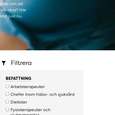
tygade om att
 vår resa? Här
nst just nu.
Filtrera
BEFATTNING
Arbetsterapeuter
Chefer inom hälso­- och sjukvård
Dietister
Fysioterapeuter och
sjukgymnaster