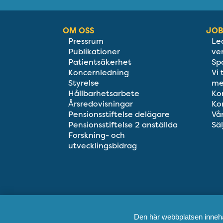
OM OSS
JOB
Pressrum
Le
Publikationer
ve
Patientsäkerhet
Sp
Koncernledning
Vi
Styrelse
me
Hållbarhetsarbete
Ko
Årsredovisningar
Ko
Pensionsstiftelse delägare
Vå
Pensionsstiftelse 2 anställda
Säl
Forskning- och
utvecklingsbidrag
Den här webbplatsen innehål