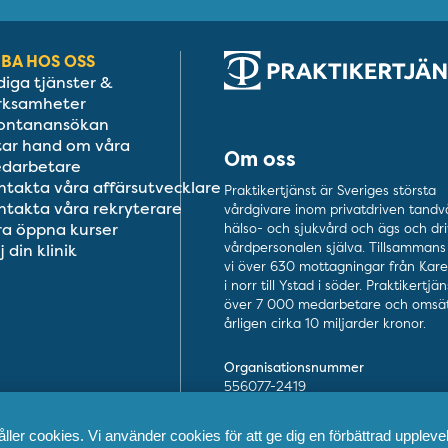
BA HOS OSS
diga tjänster &
rksamheter
ontanansökan
 tar hand om våra
Om oss
darbetare
ntakta våra affärsutvecklare
Praktikertjänst är Sveriges största
ntakta våra rekryterare
vårdgivare inom privatdriven tandv
ra öppna kurser
hälso- och sjukvård och ägs och dri
vårdpersonalen själva. Tillsammans 
j din klinik
vi över 630 mottagningar från Kar
i norr till Ystad i söder. Praktikertjä
över 7 000 medarbetare och omsät
årligen cirka 10 miljarder kronor.
Organisationsnummer
556077-2419
ler cookies. Vi använder cookies för att ge dig en förbättrad upplevel