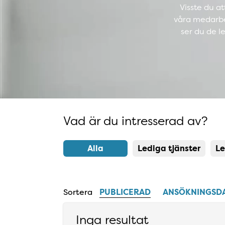
Visste du at
våra medarbet
ser du de l
Vad är du intresserad av?
Resultatlista uppdaterad
Alla
Lediga tjänster
Le
Sortera
PUBLICERAD
ANSÖKNINGSD
Inga resultat