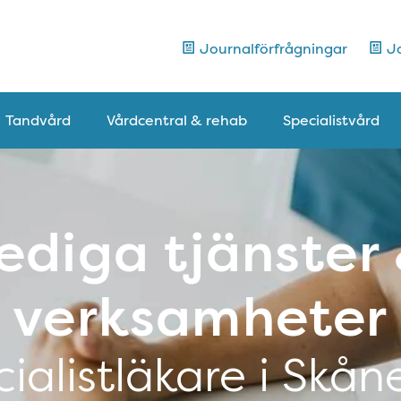
Journalförfrågningar
Jo
Tandvård
Vårdcentral & rehab
Specialistvård
ediga tjänster
verksamheter
ialistläkare i Skån