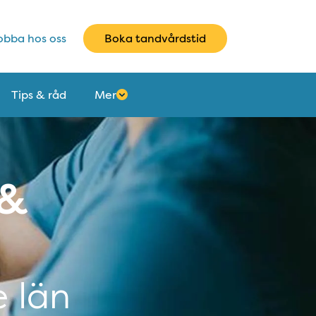
bba hos oss
Boka tandvårdstid
Tips & råd
Mer
 &
e län