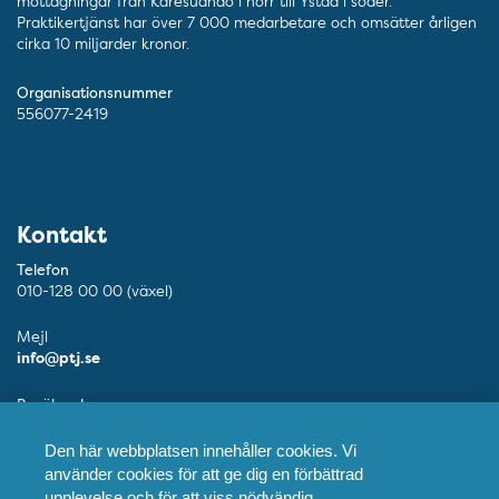
mottagningar från Karesuando i norr till Ystad i söder.
Praktikertjänst har över 7 000 medarbetare och omsätter årligen
cirka 10 miljarder kronor.
Organisationsnummer
556077-2419
Kontakt
Telefon
010-128 00 00 (växel)
Mejl
info@ptj.se
Besöksadress
Adolf Fredriks Kyrkogata 9, Stockholm
Den här webbplatsen innehåller cookies. Vi
Postadress
använder cookies för att ge dig en förbättrad
Praktikertjänst AB, 103 55 Stockholm
upplevelse och för att viss nödvändig