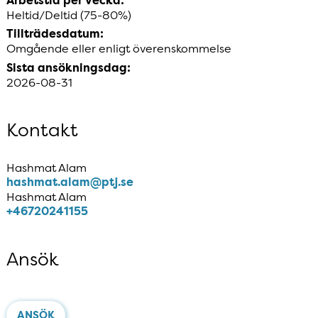
Arbetstid per vecka:
Heltid/Deltid (75-80%)
Tillträdesdatum:
Omgående eller enligt överenskommelse
Sista ansökningsdag:
2026-08-31
Kontakt
Hashmat Alam
hashmat​.alam​@ptj​.se
Hashmat Alam
+46720241155
Ansök
ANSÖK