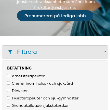
tjänster och verksamheter som finns inom
Praktikertjänst just nu.
Prenumerera på lediga jobb
Filtrera
BEFATTNING
Arbetsterapeuter
Chefer inom hälso­- och sjukvård
Dietister
Fysioterapeuter och sjukgymnaster
Grundutbildade sjuksköterskor