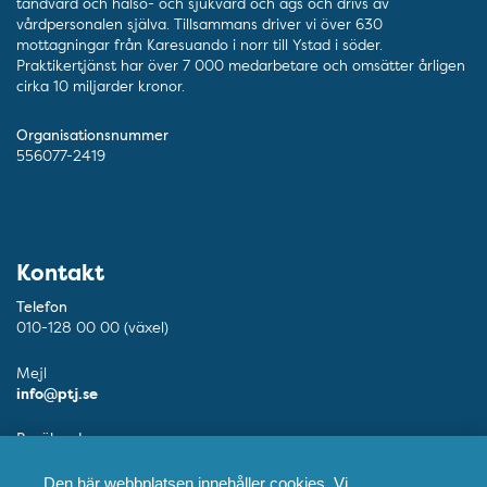
tandvård och hälso- och sjukvård och ägs och drivs av
vårdpersonalen själva. Tillsammans driver vi över 630
mottagningar från Karesuando i norr till Ystad i söder.
Praktikertjänst har över 7 000 medarbetare och omsätter årligen
cirka 10 miljarder kronor.
Organisationsnummer
556077-2419
Kontakt
Telefon
010-128 00 00 (växel)
Mejl
info@ptj.se
Besöksadress
Adolf Fredriks Kyrkogata 9, Stockholm
Den här webbplatsen innehåller cookies. Vi