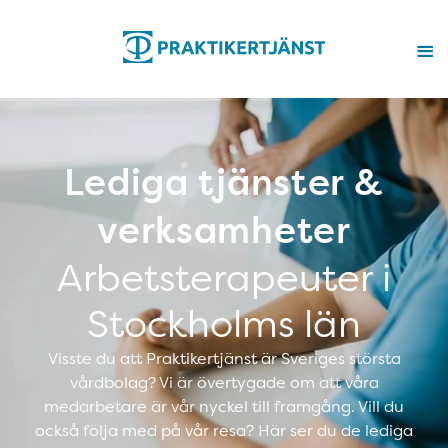
Lediga tjänster &
verksamheter
Arbetsterapeuter i
Stockholms län
Visste du att Praktikertjänst är Sveriges största
vårdbolag? Vi är övertygade om att våra
medarbetare är vår nyckel till framgång. Vill du
också följa med på vår resa? Här ser du de lediga