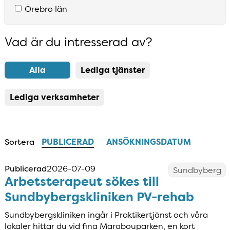
Örebro län
Vad är du intresserad av?
Resultatlista uppdaterad
Alla
Lediga tjänster
Lediga verksamheter
Sortera
PUBLICERAD
ANSÖKNINGSDATUM
Publicerad
2026-07-09
Sundbyberg
Arbetsterapeut sökes till
Sundbybergskliniken PV-rehab
Sundbybergskliniken ingår i Praktikertjänst och våra
lokaler hittar du vid fina Marabouparken, en kort