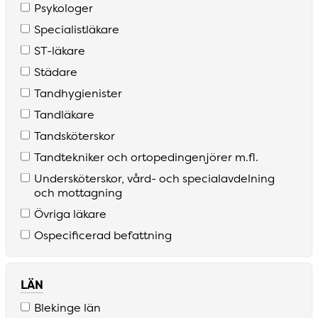
Psykologer
Specialistläkare
S­T­-läkare
Städare
Tandhygienister
Tandläkare
Tandsköterskor
Tandtekniker och ortopedingenjörer m­.fl­.
Undersköterskor­, vård­- och specialavdelning
och mottagning
Övriga läkare
Ospecificerad befattning
LÄN
Blekinge län