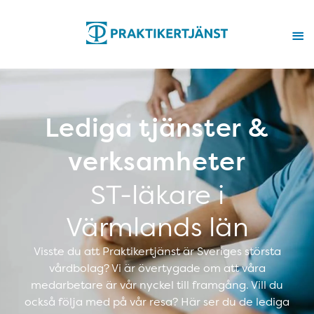
Lediga tjänster &
verksamheter
ST-läkare i
Värmlands län
Visste du att Praktikertjänst är Sveriges största
vårdbolag? Vi är övertygade om att våra
medarbetare är vår nyckel till framgång. Vill du
också följa med på vår resa? Här ser du de lediga