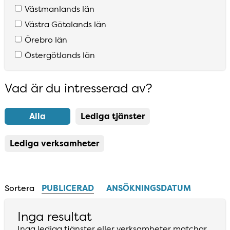
Västmanlands län
Västra Götalands län
Örebro län
Östergötlands län
Vad är du intresserad av?
Resultatlista uppdaterad
Alla
Lediga tjänster
Lediga verksamheter
Sortera
PUBLICERAD
ANSÖKNINGSDATUM
Inga resultat
Inga lediga tjänster eller verksamheter matchar