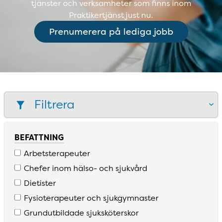
tjänster och verksamheter som finns inom
Praktikertjänst just nu.
Prenumerera på lediga jobb
Filtrera
BEFATTNING
Arbetsterapeuter
Chefer inom hälso­- och sjukvård
Dietister
Fysioterapeuter och sjukgymnaster
Grundutbildade sjuksköterskor