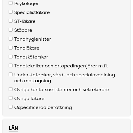
Psykologer
Specialistläkare
S­T­-läkare
Städare
Tandhygienister
Tandläkare
Tandsköterskor
Tandtekniker och ortopedingenjörer m­.fl­.
Undersköterskor­, vård­- och specialavdelning
och mottagning
Övriga kontorsassistenter och sekreterare
Övriga läkare
Ospecificerad befattning
LÄN