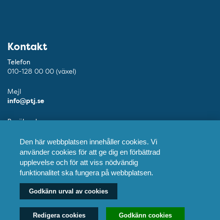
Kontakt
Telefon
010-128 00 00 (växel)
Mejl
info@ptj.se
Besöksadress
Adolf Fredriks Kyrkogata 9, Stockholm
Den här webbplatsen innehåller cookies. Vi
Postadress
använder cookies för att ge dig en förbättrad
Praktikertjänst AB, 103 55 Stockholm
upplevelse och för att viss nödvändig
funktionalitet ska fungera på webbplatsen.
Fler kontaktuppgifter
Godkänn urval av cookies
Våra tandläkare
Redigera cookies
Godkänn cookies