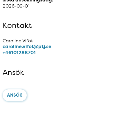
2026-09-01
Kontakt
Caroline Vifot
caroline​.vifot​@ptj​.se
+46101288701
Ansök
ANSÖK