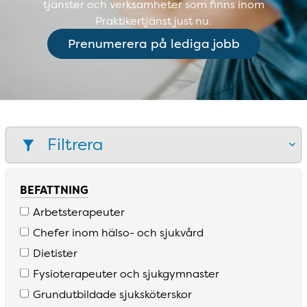
tjänster och verksamheter som finns inom
Praktikertjänst just nu.
Prenumerera på lediga jobb
Filtrera
BEFATTNING
Arbetsterapeuter
Chefer inom hälso­- och sjukvård
Dietister
Fysioterapeuter och sjukgymnaster
Grundutbildade sjuksköterskor