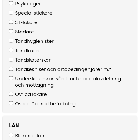
Psykologer
Specialistläkare
S­T­-läkare
Städare
Tandhygienister
Tandläkare
Tandsköterskor
Tandtekniker och ortopedingenjörer m­.fl­.
Undersköterskor­, vård­- och specialavdelning
och mottagning
Övriga läkare
Ospecificerad befattning
LÄN
Blekinge län