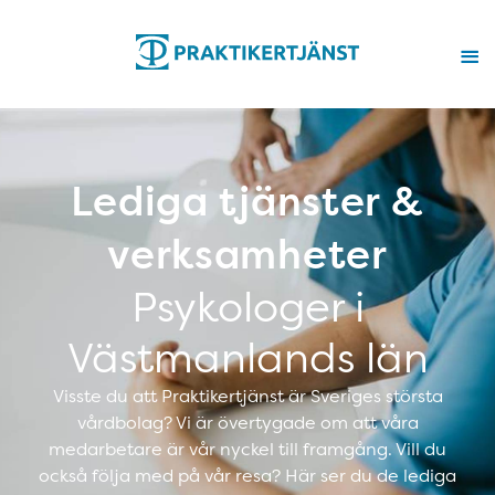
Lediga tjänster &
verksamheter
Psykologer i
Västmanlands län
Visste du att Praktikertjänst är Sveriges största
vårdbolag? Vi är övertygade om att våra
medarbetare är vår nyckel till framgång. Vill du
också följa med på vår resa? Här ser du de lediga