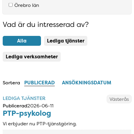
Örebro län
Vad är du intresserad av?
Resultatlista uppdaterad
Alla
Lediga tjänster
Lediga verksamheter
Sortera
PUBLICERAD
ANSÖKNINGSDATUM
LEDIGA TJÄNSTER
Västerås
Publicerad
2026-06-11
PTP-psykolog
Vi erbjuder nu PTP-tjänstgöring.