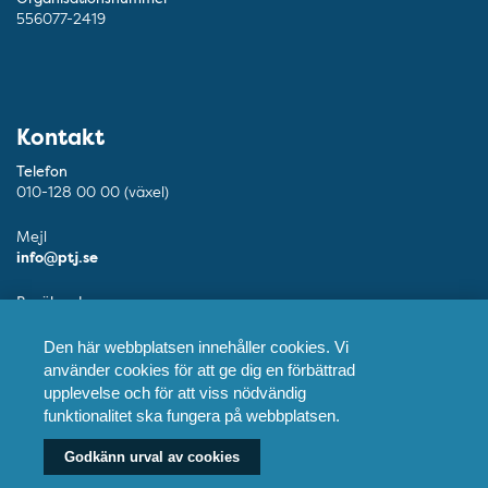
556077-2419
Kontakt
Telefon
010-128 00 00 (växel)
Mejl
info@ptj.se
Besöksadress
Adolf Fredriks Kyrkogata 9, Stockholm
Den här webbplatsen innehåller cookies. Vi
Postadress
använder cookies för att ge dig en förbättrad
Praktikertjänst AB, 103 55 Stockholm
upplevelse och för att viss nödvändig
funktionalitet ska fungera på webbplatsen.
Fler kontaktuppgifter
Godkänn urval av cookies
Våra tandläkare