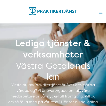
Lediga tjänster &
verksamheter
Västra Götalands
län
Visste du att Praktikertjänst är Sveriges största
vårdbolag? Vi är övertygade om att våra
medarbetare är vår nyckel till framgång. Vill du
också följa med på vår resa? Här ser du de lediga