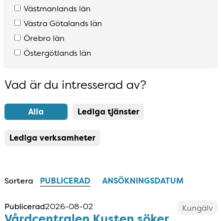
Västmanlands län
Västra Götalands län
Örebro län
Östergötlands län
Vad är du intresserad av?
Resultatlista uppdaterad
Alla
Lediga tjänster
Lediga verksamheter
Sortera
PUBLICERAD
ANSÖKNINGSDATUM
Publicerad
2026-08-02
Kungälv
Vårdcentralen Kusten söker