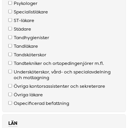
Psykologer
Specialistläkare
S­T­-läkare
Städare
Tandhygienister
Tandläkare
Tandsköterskor
Tandtekniker och ortopedingenjörer m­.fl­.
Undersköterskor­, vård­- och specialavdelning
och mottagning
Övriga kontorsassistenter och sekreterare
Övriga läkare
Ospecificerad befattning
LÄN