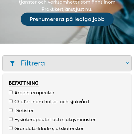
tjänster och verksamheter som finns inom
Praktikertjänst just nu.
Prenumerera på lediga jobb
Filtrera
BEFATTNING
Arbetsterapeuter
Chefer inom hälso­- och sjukvård
Dietister
Fysioterapeuter och sjukgymnaster
Grundutbildade sjuksköterskor