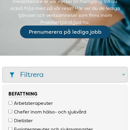
medarbetare är vår nyckel till framgång. Vill du
också följa med på vår resa? Här ser du de lediga
tjänster och verksamheter som finns inom
Praktikertjänst just nu.
Prenumerera på lediga jobb
Filtrera
BEFATTNING
Arbetsterapeuter
Chefer inom hälso­- och sjukvård
Dietister
Fysioterapeuter och sjukgymnaster