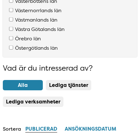
Västerbottens län
Västernorrlands län
Västmanlands län
Västra Götalands län
Örebro län
Östergötlands län
Vad är du intresserad av?
Resultatlista uppdaterad
Alla
Lediga tjänster
Lediga verksamheter
Sortera
PUBLICERAD
ANSÖKNINGSDATUM