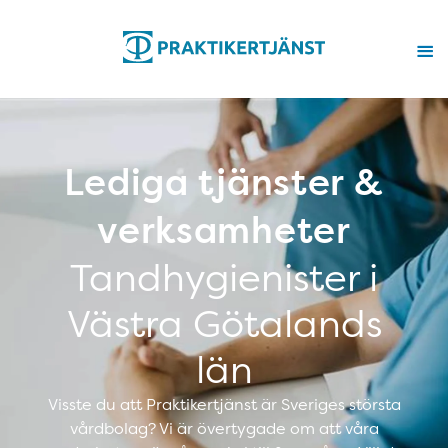
Lediga tjänster &
verksamheter
Tandhygienister i
Västra Götalands
län
Visste du att Praktikertjänst är Sveriges största
vårdbolag? Vi är övertygade om att våra