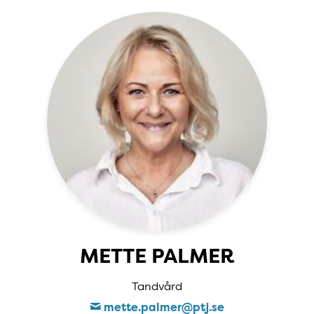
METTE PALMER
Tandvård
mette​.palmer​@ptj​.se