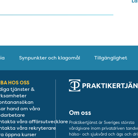
Lä
ia
Synpunkter och klagomål
Tillgänglighet
BA HOS OSS
diga tjänster &
rksamheter
ontanansökan
 tar hand om våra
Om oss
darbetare
ntakta våra affärsutvecklare
Praktikertjänst är Sveriges största
ntakta våra rekryterare
vårdgivare inom privatdriven tandv
ra öppna kurser
hälso- och sjukvård och ägs och dri