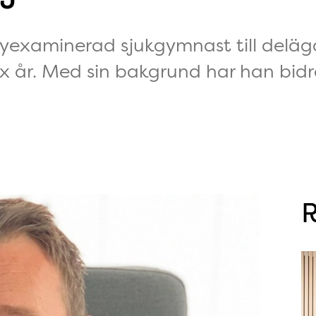
nyexaminerad sjukgymnast till deläg
år. Med sin bakgrund har han bidragi
R