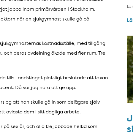
ta
jat jobba inom primärvården i Stockholm.
Doktorn när en sjukgymnast skulle gå på
Lä
r sjukgymnasternas kostnadsställe, med tillgång
yck, och deras avdelning ökade med fler rum. Tre
da tills Landstinget plötsligt beslutade att taxan
ocent. Då var jag nära att ge upp.
log att han skulle gå in som delägare själv
att avlasta dem i sitt dagliga arbete.
J
s
ter på sex år, och alla tre jobbade heltid som