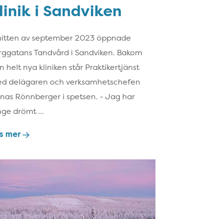
linik i Sandviken
mitten av september 2023 öppnade
rggatans Tandvård i Sandviken. Bakom
n helt nya kliniken står Praktikertjänst
d delägaren och verksamhetschefen
nas Rönnberger i spetsen. - Jag har
nge drömt ...
s mer