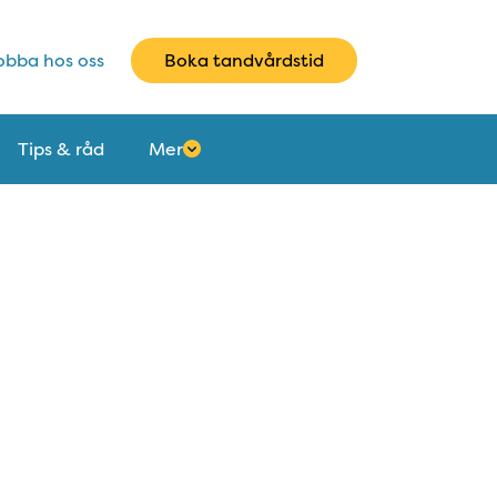
bba hos oss
Boka tandvårdstid
Tips & råd
Mer