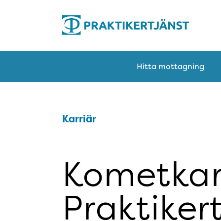
Hitta mottagning
Karriär
Kometkar
Praktiker