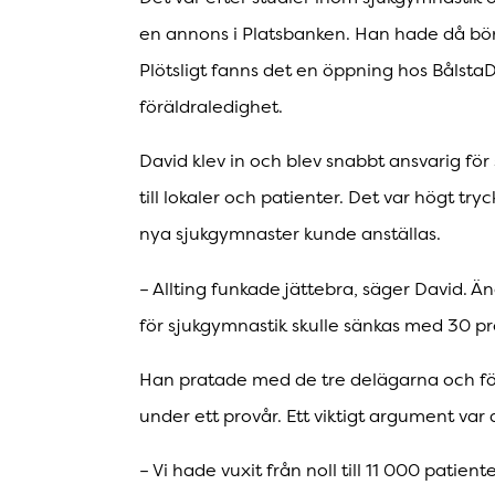
en annons i Platsbanken. Han hade då bör
Plötsligt fanns det en öppning hos Bålsta
föräldraledighet.
David klev in och blev snabbt ansvarig fö
till lokaler och patienter. Det var högt tr
nya sjukgymnaster kunde anställas.
– Allting funkade jättebra, säger David. Än
för sjukgymnastik skulle sänkas med 30 pr
Han pratade med de tre delägarna och förs
under ett provår. Ett viktigt argument var 
– Vi hade vuxit från noll till 11 000 patien