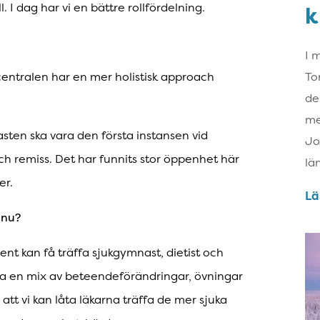
ll. I dag har vi en bättre rollfördelning.
k
I 
entralen har en mer holistisk approach
To
de
me
sten ska vara den första instansen vid
Jo
och remiss. Det har funnits stor öppenhet här
lä
er.
Lä
 nu?
tient kan få träffa sjukgymnast, dietist och
a en mix av beteendeförändringar, övningar
att vi kan låta läkarna träffa de mer sjuka