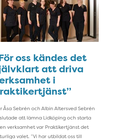
För oss kändes det
jälvklart att driva
erksamhet i
raktikertjänst”
r Åsa Sebrén och Albin Altersved Sebrén
slutade att lämna Lidköping och starta
en verksamhet var Praktikertjänst det
urliga valet. ”Vi har utbildat oss till