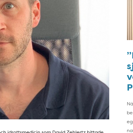
”
s
v
P
Nä
be
eg
nat
och idrottsmedicin som David Zehlertz hittade