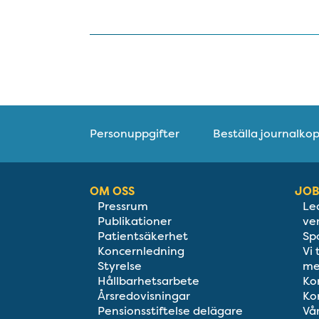
Personuppgifter
Beställa journalkop
OM OSS
JOB
Pressrum
Le
Publikationer
ve
Patientsäkerhet
Sp
Koncernledning
Vi
Styrelse
me
Hållbarhetsarbete
Ko
Årsredovisningar
Ko
Pensionsstiftelse delägare
Vå