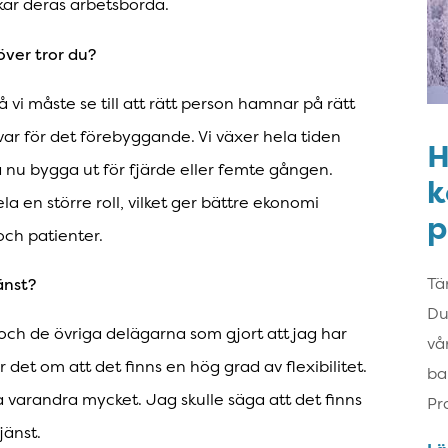
kar deras arbetsbörda.
över tror du?
å vi måste se till att rätt person hamnar på rätt
var för det förebyggande. Vi växer hela tiden
H
 nu bygga ut för fjärde eller femte gången.
k
 en större roll, vilket ger bättre ekonomi
p
och patienter.
änst?
Tä
Du
 och de övriga delägarna som gjort att jag har
vå
r det om att det finns en hög grad av flexibilitet.
ba
 varandra mycket. Jag skulle säga att det finns
Pr
jänst.