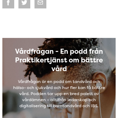
Share on
Share on
Share by
Facebook
Twitter
Email
Vårdfrågan - En podd från
Praktikertjänst om bättre
vård
Vårdfrågan är en podd om tandvård och
hälso- och sjukvård och hur fler kan få bättre
vård. Podden tar upp en bred palett av
vårdämnen – alltifrån ledarskap och
digitalisering till barntandvård och IBS.