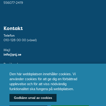
556077-2419
Kontakt
Telefon
010-128 00 00 (växel)
Mejl
info@ptj.se
Besöksadress
Adolf Fredriks Kyrkogata 9, Stockholm
Den här webbplatsen innehåller cookies. Vi
Postadress
använder cookies för att ge dig en förbättrad
Praktikertjänst AB, 103 55 Stockholm
upplevelse och för att viss nödvändig
funktionalitet ska fungera på webbplatsen.
Fler kontaktuppgifter
Godkänn urval av cookies
Våra tandläkare