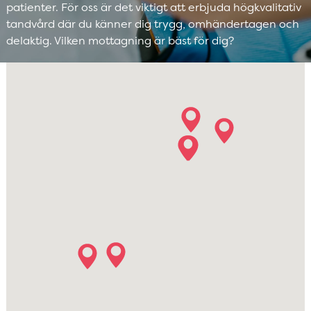
patienter. För oss är det viktigt att erbjuda högkvalitativ
tandvård där du känner dig trygg, omhändertagen och
delaktig. Vilken mottagning är bäst för dig?