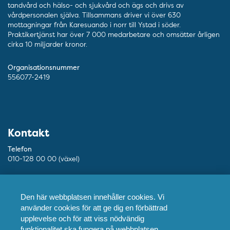
tandvård och hälso- och sjukvård och ägs och drivs av
vårdpersonalen själva. Tillsammans driver vi över 630
mottagningar från Karesuando i norr till Ystad i söder.
Praktikertjänst har över 7 000 medarbetare och omsätter årligen
cirka 10 miljarder kronor.
Organisationsnummer
556077-2419
Kontakt
Telefon
010-128 00 00 (växel)
Mejl
info@ptj.se
Den här webbplatsen innehåller cookies. Vi
använder cookies för att ge dig en förbättrad
Besöksadress
upplevelse och för att viss nödvändig
Adolf Fredriks Kyrkogata 9, Stockholm
funktionalitet ska fungera på webbplatsen.