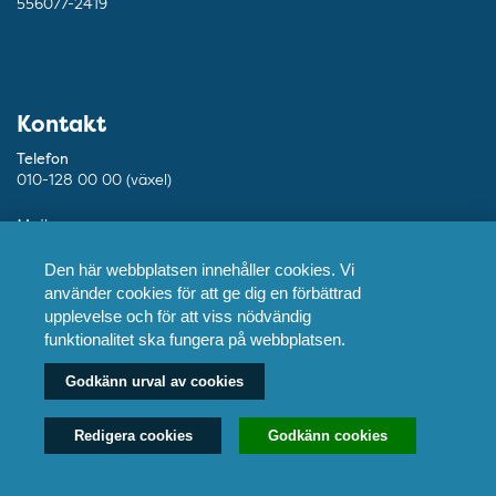
556077-2419
Kontakt
Telefon
010-128 00 00 (växel)
Mejl
info@ptj.se
Den här webbplatsen innehåller cookies. Vi
Besöksadress
använder cookies för att ge dig en förbättrad
Adolf Fredriks Kyrkogata 9, Stockholm
upplevelse och för att viss nödvändig
funktionalitet ska fungera på webbplatsen.
Postadress
Praktikertjänst AB, 103 55 Stockholm
Godkänn urval av cookies
Redigera cookies
Godkänn cookies
Fler kontaktuppgifter
Våra tandläkare