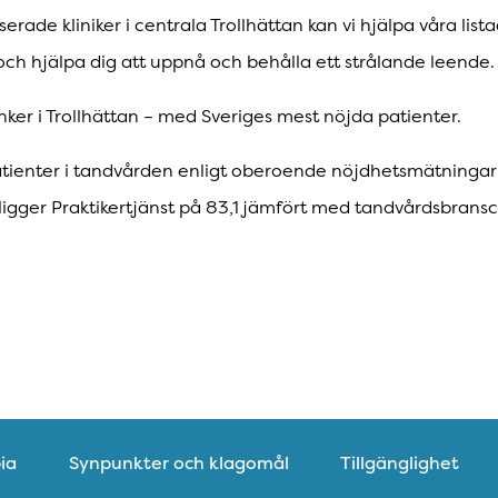
ade kliniker i centrala Trollhättan kan vi hjälpa våra list
ch hjälpa dig att uppnå och behålla ett strålande leende.
nker i Trollhättan – med Sveriges mest nöjda patienter.
atienter i tandvården enligt oberoende nöjdhetsmätningar 
– ligger Praktikertjänst på 83,1 jämfört med tandvårdsbrans
ia
Synpunkter och klagomål
Tillgänglighet