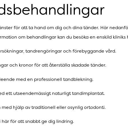
rdsbehandlingar
änster för att ta hand om dig och dina tänder. Här nedanför 
formation om behandlingar kan du besöka en enskild kliniks
sökningar, tandrengöringar och förebyggande vård.
ngar och kronor för att återställa skadade tänder.
e leende med en professionell tandblekning.
med ett utseendemässigt naturligt tandimplantat.
 med hjälp av traditionell eller osynlig ortodonti.
vi här för att snabbt ge dig lindring.