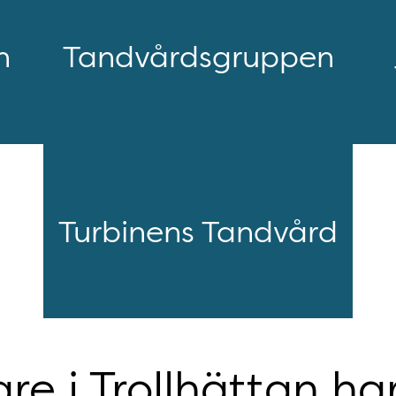
n
Tandvårdsgruppen
Turbinens Tandvård
re i Trollhättan ha