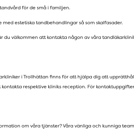
 tandvård för de små i familjen.
de med estetiska tandbehandlingar så som skalfasader.
r du välkommen att kontakta någon av våra tandläkarklinike
rkliniker i Trollhättan finns för att hjälpa dig att upprätthå
kontakta respektive kliniks reception. För kontaktuppgifter,
formation om våra tjänster? Våra vänliga och kunniga team i