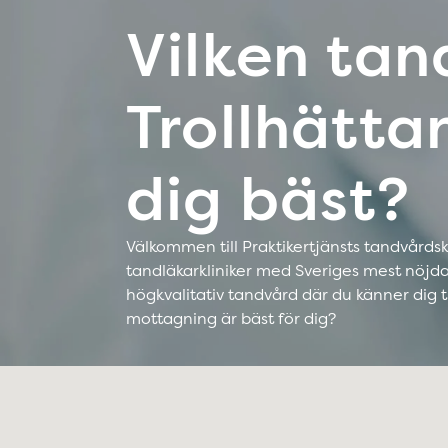
Vilken tan
Trollhätta
dig bäst?
Välkommen till Praktikertjänsts tandvårdskli
tandläkarkliniker med Sveriges mest nöjda p
högkvalitativ tandvård där du känner dig 
mottagning är bäst för dig?