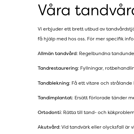
Våra tandvå
Vi erbjuder ett brett utbud av tandvårdstj
få hjälp med hos oss. För mer specifik in
Allmän tandvård
: Regelbundna tandunder
Tandrestaurering
: Fyllningar, rotbehandli
Tandblekning
: Få ett vitare och stråland
Tandimplantat
: Ersätt förlorade tänder 
Ortodonti
: Rätta till tand- och käkproblem
Akutvård
: Vid tandvärk eller olycksfall är 