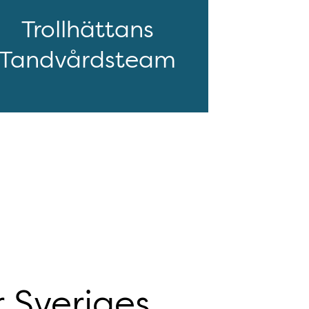
Trollhättans
Tandvårdsteam
r Sveriges