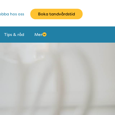
bba hos oss
Boka tandvårdstid
Tips & råd
Mer