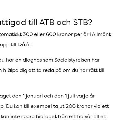
ttigad till ATB och STB?
tomatiskt 300 eller 600 kronor per år i Allmänt
pp till två år.
 du har en diagnos som Socialstyrelsen har
hjälpa dig att ta reda på om du har rätt till
get den 1 januari och den 1 juli varje år.
. Du kan till exempel ta ut 200 kronor vid ett
n inte spara bidraget från ett halvår till ett