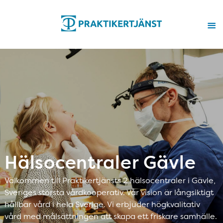
Hälsocentraler Gävle
Välkommen till Praktikertjänsts 2 hälsocentraler i Gävle,
Sveriges största vårdkooperativ. Vår vision är långsiktigt
hållbar vård i hela Sverige. Vi erbjuder högkvalitativ
vård med målsättningen att skapa ett friskare samhälle.