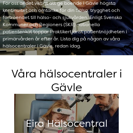
För oss är det viktigt att ge boende i Gävle högsta
kontinuitet och omtanke för din hälsa, trygghet och
förtroendet till hälso- och sjukvården. Enligt Svenska
Kommuner och Regioners (SKR) nationella
patientenkät toppar Praktikertjänst patientnöjdheten i
primärvården år efter år. Lista dig på någon av våra
hälsocentraler i Gävle, redan idag.
Våra hälsocentraler i
Gävle
Eira Hälsocentral