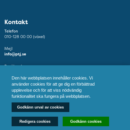
Kontakt
Telefon
010-128 00 00 (växel)
Mejl
info@ptj.se
Besöksadress
Adolf Fredriks Kyrkogata 9, Stockholm
Den här webbplatsen innehåller cookies. Vi
Postadress
använder cookies för att ge dig en förbättrad
Praktikertjänst AB, 103 55 Stockholm
upplevelse och för att viss nödvändig
funktionalitet ska fungera på webbplatsen.
Fler kontaktuppgifter
Godkänn urval av cookies
Våra tandläkare
Redigera cookies
Godkänn cookies
Våra vårdcentraler