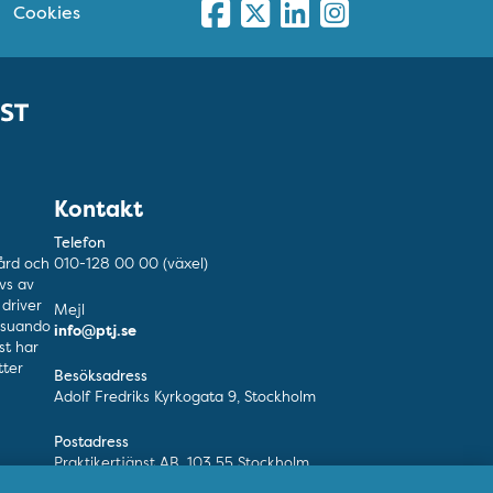
Cookies
Kontakt
Telefon
ård och
010-128 00 00 (växel)
vs av
driver
Mejl
esuando
info@ptj.se
nst har
ter
Besöksadress
Adolf Fredriks Kyrkogata 9, Stockholm
Postadress
Praktikertjänst AB, 103 55 Stockholm