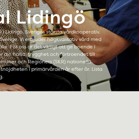
l Lidingö
 i Lidingö, Sveriges största vårdkooperativ.
a Sverige. Vi erbjuder högkvalitativ vård med
le. För oss är det viktigt att ge boende i
 din hälsa, trygghet och förtroendet till
mmuner och Regioners (SKR) nationella
tnöjdheten i primärvården år efter år. Lista
g.