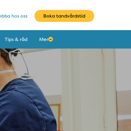
bba hos oss
Boka tandvårdstid
Tips & råd
Mer