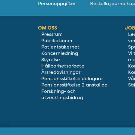
Personuppgifter
Beställa journalkop
OM OSS
JOB
Pressrum
Le
Publikationer
ve
Patientsäkerhet
Sp
Koncernledning
Vi
Styrelse
me
Hållbarhetsarbete
Ko
Årsredovisningar
Ko
Pensionsstiftelse delägare
Vå
Pensionsstiftelse 2 anställda
Säl
Forskning- och
utvecklingsbidrag