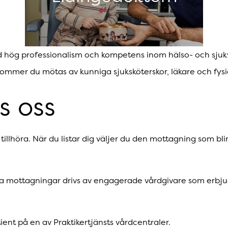
 hög professionalism och kompetens inom hälso- och sjukv
 kommer du mötas av kunniga sjuksköterskor, läkare och fys
s oss
l tillhöra. När du listar dig väljer du den mottagning som bli
våra mottagningar drivs av engagerade vårdgivare som erbju
tient på en av Praktikertjänsts vårdcentraler.