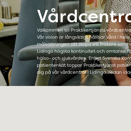
Vårdcentra
Välkommen till Praktikertjänsts vårdcentral
Vår vision är långsiktigt hållbar vård i hel
målsättningen att skapa ett friskare samhäl
Lidingö högsta kontinuitet och omtanke för
hälso- och sjukvården. Enligt Svenska Ko
patientenkät toppar Praktikertjänst patien
dig på vår vårdcentral i Lidingö, redan ida