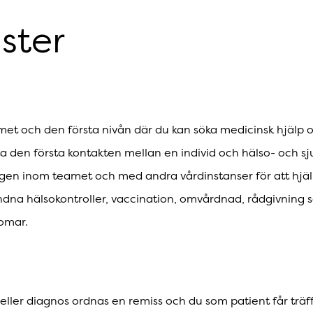
ster
met och den första nivån där du kan söka medicinsk hjälp 
a den första kontakten mellan en individ och hälso- och s
ngen inom teamet och med andra vårdinstanser för att hjäl
undna hälsokontroller, vaccination, omvårdnad, rådgivning
domar.
ller diagnos ordnas en remiss och du som patient får trä