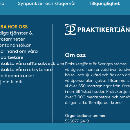
ia
Synpunkter och klagomål
Tillgänglighet
BA HOS OSS
diga tjänster &
rksamheter
ontanansökan
 tar hand om våra
Om oss
darbetare
ntakta våra affärsutvecklare
Praktikertjänst är Sveriges största
ntakta våra rekryterare
vårdgivare inom privatdriven tandv
ra öppna kurser
hälso- och sjukvård och ägs och dri
vårdpersonalen själva. Tillsammans 
j din klinik
vi över 630 mottagningar från Kar
i norr till Ystad i söder. Praktikertjä
över 7 000 medarbetare och omsät
årligen cirka 10 miljarder kronor.
Organisationsnummer
556077-2419