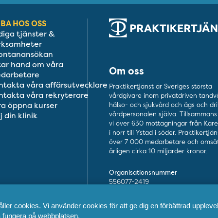
BA HOS OSS
diga tjänster &
rksamheter
ontanansökan
 tar hand om våra
Om oss
darbetare
ntakta våra affärsutvecklare
Praktikertjänst är Sveriges största
ntakta våra rekryterare
vårdgivare inom privatdriven tandv
ra öppna kurser
hälso- och sjukvård och ägs och dri
vårdpersonalen själva. Tillsammans 
j din klinik
vi över 630 mottagningar från Kar
i norr till Ystad i söder. Praktikertjä
över 7 000 medarbetare och omsät
årligen cirka 10 miljarder kronor.
Organisationsnummer
556077-2419
ler cookies. Vi använder cookies för att ge dig en förbättrad upplevel
ka fungera på webbplatsen.