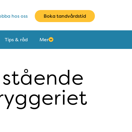
bba hos oss
Boka tandvårdstid
Tips & råd
Mer
h stående
yggeriet