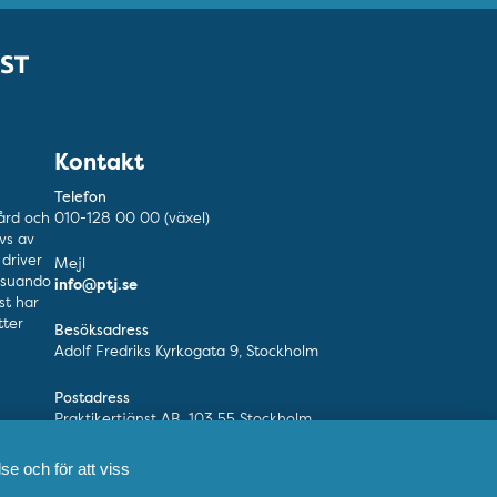
Kontakt
Telefon
ård och
010-128 00 00 (växel)
vs av
driver
Mejl
esuando
info@ptj.se
nst har
ter
Besöksadress
Adolf Fredriks Kyrkogata 9, Stockholm
Postadress
Praktikertjänst AB, 103 55 Stockholm
se och för att viss
Fler kontaktuppgifter