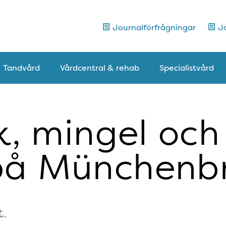
Journalförfrågningar
Jo
Tandvård
Vårdcentral & rehab
Specialistvård
k, mingel oc
å Münchenbr
.