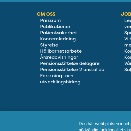
OM OSS
JOB
Pressrum
Le
Publikationer
ve
Patientsäkerhet
Sp
Koncernledning
Vi
Styrelse
me
Hållbarhetsarbete
Ko
Årsredovisningar
Ko
Pensionsstiftelse delägare
Vå
Pensionsstiftelse 2 anställda
Säl
Forskning- och
utvecklingsbidrag
Den här webbplatsen innehål
nödvändig funktionalitet s