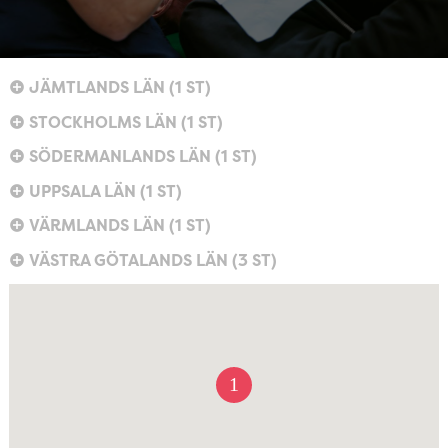
JÄMTLANDS LÄN (1 ST)
STOCKHOLMS LÄN (1 ST)
SÖDERMANLANDS LÄN (1 ST)
UPPSALA LÄN (1 ST)
VÄRMLANDS LÄN (1 ST)
VÄSTRA GÖTALANDS LÄN (3 ST)
1