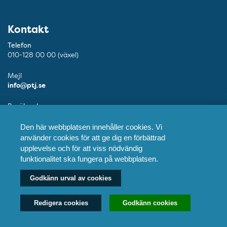
Kontakt
Telefon
010-128 00 00 (växel)
Mejl
info@ptj.se
Besöksadress
Adolf Fredriks Kyrkogata 9, Stockholm
Den här webbplatsen innehåller cookies. Vi
Postadress
använder cookies för att ge dig en förbättrad
Praktikertjänst AB, 103 55 Stockholm
upplevelse och för att viss nödvändig
funktionalitet ska fungera på webbplatsen.
Fler kontaktuppgifter
Godkänn urval av cookies
Våra tandläkare
Redigera cookies
Godkänn cookies
Våra vårdcentraler