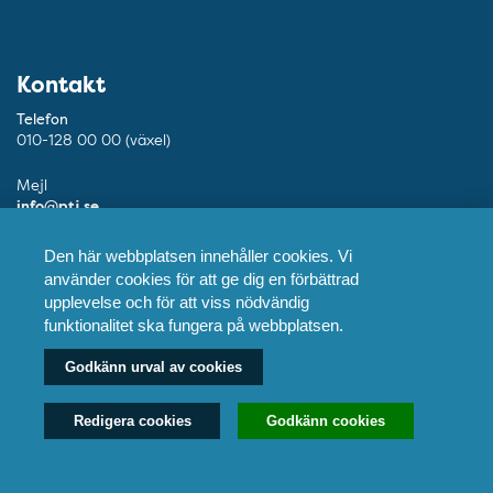
Kontakt
Telefon
010-128 00 00 (växel)
Mejl
info@ptj.se
Besöksadress
Den här webbplatsen innehåller cookies. Vi
Adolf Fredriks Kyrkogata 9, Stockholm
använder cookies för att ge dig en förbättrad
upplevelse och för att viss nödvändig
Postadress
funktionalitet ska fungera på webbplatsen.
Praktikertjänst AB, 103 55 Stockholm
Godkänn urval av cookies
Fler kontaktuppgifter
Redigera cookies
Godkänn cookies
Våra tandläkare
Våra vårdcentraler