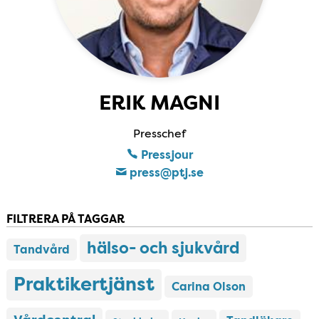
ERIK MAGNI
Presschef
Pressjour
press​@ptj​.se
FILTRERA PÅ TAGGAR
hälso- och sjukvård
Tandvård
Praktikertjänst
Carina Olson