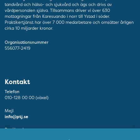
tandvård och hälso- och sjukvård och ägs och drivs av
vårdpersonalen själva. Tillsammans driver vi över 630
mottagningar från Karesuando i norr till Ystad i söder.
Praktikertjänst har över 7 000 medarbetare och omsätter årligen
cirka 10 miljarder kronor.
Organisationsnummer
556077-2419
Kontakt
Telefon
010-128 00 00 (växel)
Mejl
info@ptj.se
Besöksadress
Adolf Fredriks Kyrkogata 9, Stockholm