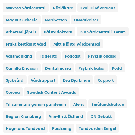
Stuvsta Vårdcentral
Nätläkare
Carl-Olof Veraeus
Magnus Scheele
Norrbotten
Utmärkelser
Arbetsmiljöpuls
Bålstadoktorn
Din Vårdcentral i Lerum
Praktikertjänst Vård
Mitt Hjärta Vårdcentral
Västmanland
Fagersta
Podcast
Psykisk ohälsa
Camilla Ericsson
Dentalmässa
Psykisk hälsa
Podd
Sjukvård
Vårdrapport
Eva Björkman
Rapport
Corona
Swedish Content Awards
Tillsammans genom pandemin
Aleris
Smålandshälsan
Region Kronoberg
Ann-Britt Östlund
DN Debatt
Hagmans Tandvård
Forskning
Tandvården Sergel