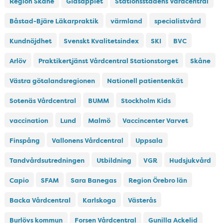
Region Skåne
Glasäpplet
Stationsstadens Vårdcentral
Båstad-Bjäre Läkarpraktik
värmland
specialistvård
Kundnöjdhet
Svenskt Kvalitetsindex
SKI
BVC
Arlöv
Praktikertjänst Vårdcentral Stationstorget
Skåne
Västra götalandsregionen
Nationell patientenkät
Sotenäs Vårdcentral
BUMM
Stockholm Kids
vaccination
Lund
Malmö
Vaccincenter Varvet
Finspång
Vallonens Vårdcentral
Uppsala
Tandvårdsutredningen
Utbildning
VGR
Hudsjukvård
Capio
SFAM
Sara Banegas
Region Örebro län
Backa Vårdcentral
Karlskoga
Västerås
Burlövs kommun
Forsen Vårdcentral
Gunilla Ackelid