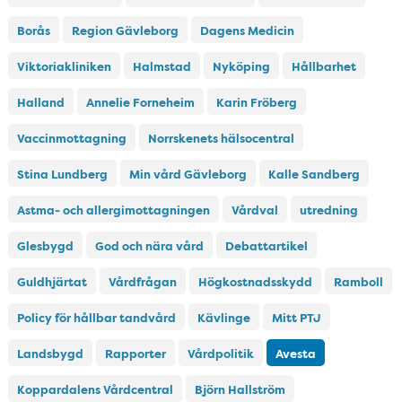
Borås
Region Gävleborg
Dagens Medicin
Viktoriakliniken
Halmstad
Nyköping
Hållbarhet
Halland
Annelie Forneheim
Karin Fröberg
Vaccinmottagning
Norrskenets hälsocentral
Stina Lundberg
Min vård Gävleborg
Kalle Sandberg
Astma- och allergimottagningen
Vårdval
utredning
Glesbygd
God och nära vård
Debattartikel
Guldhjärtat
Vårdfrågan
Högkostnadsskydd
Ramboll
Policy för hållbar tandvård
Kävlinge
Mitt PTJ
Landsbygd
Rapporter
Vårdpolitik
Avesta
Koppardalens Vårdcentral
Björn Hallström