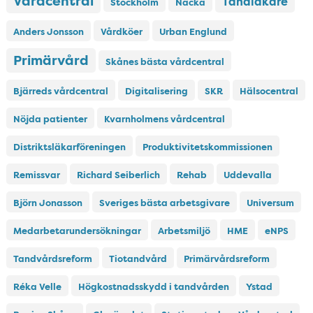
Vårdcentral
Tandläkare
Stockholm
Nacka
Anders Jonsson
Vårdköer
Urban Englund
Primärvård
Skånes bästa vårdcentral
Bjärreds vårdcentral
Digitalisering
SKR
Hälsocentral
Nöjda patienter
Kvarnholmens vårdcentral
Distriktsläkarföreningen
Produktivitetskommissionen
Remissvar
Richard Seiberlich
Rehab
Uddevalla
Björn Jonasson
Sveriges bästa arbetsgivare
Universum
Medarbetarundersökningar
Arbetsmiljö
HME
eNPS
Tandvårdsreform
Tiotandvård
Primärvårdsreform
Réka Velle
Högkostnadsskydd i tandvården
Ystad