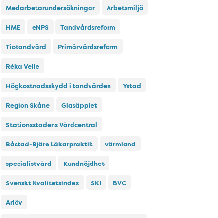
Medarbetarundersökningar
Arbetsmiljö
HME
eNPS
Tandvårdsreform
Tiotandvård
Primärvårdsreform
Réka Velle
Högkostnadsskydd i tandvården
Ystad
Region Skåne
Glasäpplet
Stationsstadens Vårdcentral
Båstad-Bjäre Läkarpraktik
värmland
specialistvård
Kundnöjdhet
Svenskt Kvalitetsindex
SKI
BVC
Arlöv