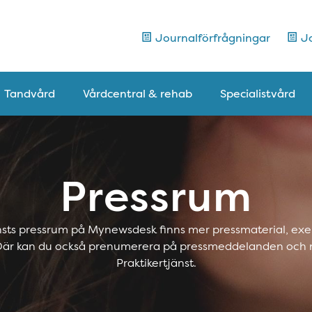
Journalförfrågningar
Jo
Tandvård
Vårdcentral & rehab
Specialistvård
Pressrum
änsts pressrum på Mynewsdesk finns mer pressmaterial, exe
 Där kan du också prenumerera på pressmeddelanden och 
Praktikertjänst.