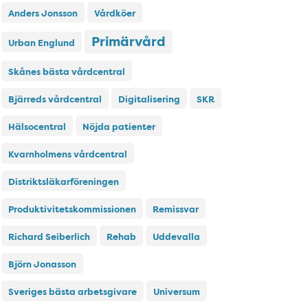
Anders Jonsson
Vårdköer
Primärvård
Urban Englund
Skånes bästa vårdcentral
Bjärreds vårdcentral
Digitalisering
SKR
Hälsocentral
Nöjda patienter
Kvarnholmens vårdcentral
Distriktsläkarföreningen
Produktivitetskommissionen
Remissvar
Richard Seiberlich
Rehab
Uddevalla
Björn Jonasson
Sveriges bästa arbetsgivare
Universum