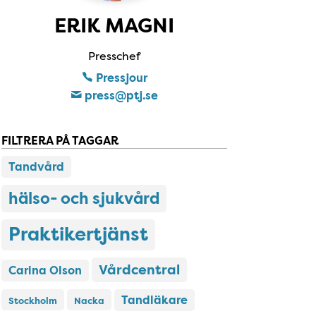
ERIK MAGNI
Presschef
Pressjour
press​@ptj​.se
FILTRERA PÅ TAGGAR
Tandvård
hälso- och sjukvård
Praktikertjänst
Vårdcentral
Carina Olson
Tandläkare
Stockholm
Nacka