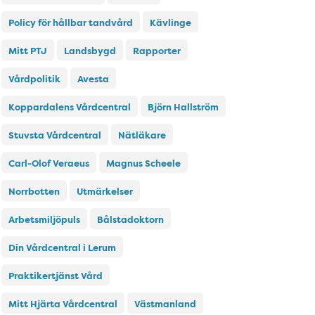
Policy för hållbar tandvård
Kävlinge
Mitt PTJ
Landsbygd
Rapporter
Vårdpolitik
Avesta
Koppardalens Vårdcentral
Björn Hallström
Stuvsta Vårdcentral
Nätläkare
Carl-Olof Veraeus
Magnus Scheele
Norrbotten
Utmärkelser
Arbetsmiljöpuls
Bålstadoktorn
Din Vårdcentral i Lerum
Praktikertjänst Vård
Mitt Hjärta Vårdcentral
Västmanland