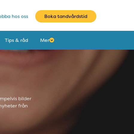
bba hos oss
Boka tandvårdstid
Tips & råd
Mer
mpelvis bilder
nyheter från