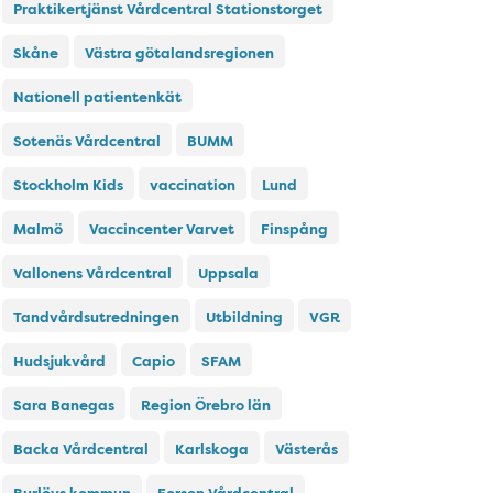
Praktikertjänst Vårdcentral Stationstorget
Skåne
Västra götalandsregionen
Nationell patientenkät
Sotenäs Vårdcentral
BUMM
Stockholm Kids
vaccination
Lund
Malmö
Vaccincenter Varvet
Finspång
Vallonens Vårdcentral
Uppsala
Tandvårdsutredningen
Utbildning
VGR
Hudsjukvård
Capio
SFAM
Sara Banegas
Region Örebro län
Backa Vårdcentral
Karlskoga
Västerås