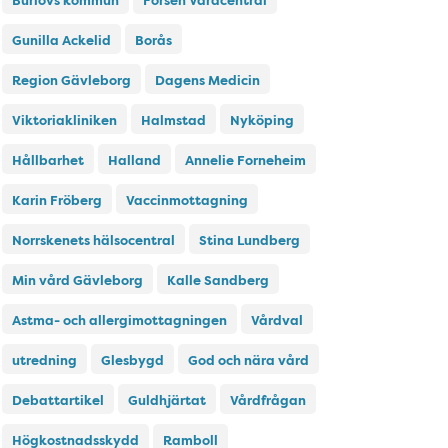
Burlövs kommun
Forsen Vårdcentral
Gunilla Ackelid
Borås
Region Gävleborg
Dagens Medicin
Viktoriakliniken
Halmstad
Nyköping
Hållbarhet
Halland
Annelie Forneheim
Karin Fröberg
Vaccinmottagning
Norrskenets hälsocentral
Stina Lundberg
Min vård Gävleborg
Kalle Sandberg
Astma- och allergimottagningen
Vårdval
utredning
Glesbygd
God och nära vård
Debattartikel
Guldhjärtat
Vårdfrågan
Högkostnadsskydd
Ramboll