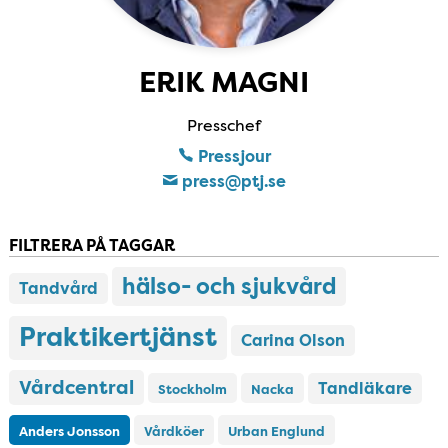
ERIK MAGNI
Presschef
Pressjour
press​@ptj​.se
FILTRERA PÅ TAGGAR
hälso- och sjukvård
Tandvård
Praktikertjänst
Carina Olson
Vårdcentral
Tandläkare
Stockholm
Nacka
Anders Jonsson
Vårdköer
Urban Englund