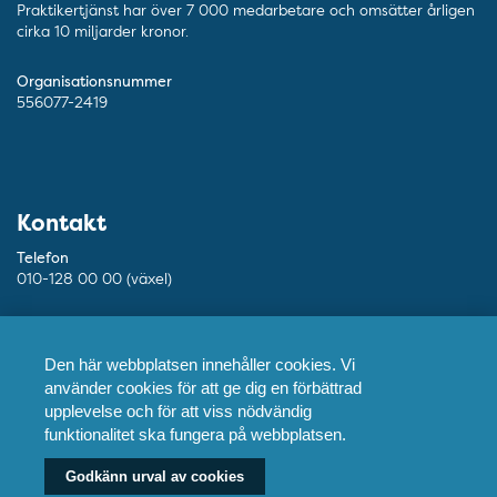
Praktikertjänst har över 7 000 medarbetare och omsätter årligen
cirka 10 miljarder kronor.
Organisationsnummer
556077-2419
Kontakt
Telefon
010-128 00 00 (växel)
Mejl
info@ptj.se
Den här webbplatsen innehåller cookies. Vi
använder cookies för att ge dig en förbättrad
Besöksadress
upplevelse och för att viss nödvändig
Adolf Fredriks Kyrkogata 9, Stockholm
funktionalitet ska fungera på webbplatsen.
Postadress
Godkänn urval av cookies
Praktikertjänst AB, 103 55 Stockholm