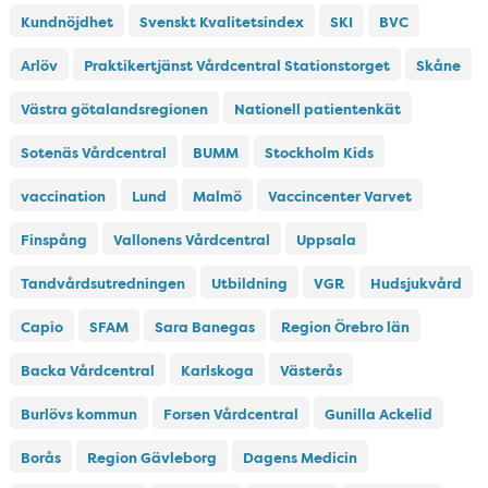
Kundnöjdhet
Svenskt Kvalitetsindex
SKI
BVC
Arlöv
Praktikertjänst Vårdcentral Stationstorget
Skåne
Västra götalandsregionen
Nationell patientenkät
Sotenäs Vårdcentral
BUMM
Stockholm Kids
vaccination
Lund
Malmö
Vaccincenter Varvet
Finspång
Vallonens Vårdcentral
Uppsala
Tandvårdsutredningen
Utbildning
VGR
Hudsjukvård
Capio
SFAM
Sara Banegas
Region Örebro län
Backa Vårdcentral
Karlskoga
Västerås
Burlövs kommun
Forsen Vårdcentral
Gunilla Ackelid
Borås
Region Gävleborg
Dagens Medicin