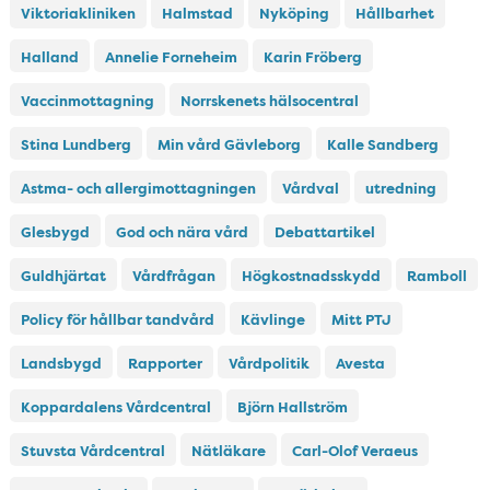
Viktoriakliniken
Halmstad
Nyköping
Hållbarhet
Halland
Annelie Forneheim
Karin Fröberg
Vaccinmottagning
Norrskenets hälsocentral
Stina Lundberg
Min vård Gävleborg
Kalle Sandberg
Astma- och allergimottagningen
Vårdval
utredning
Glesbygd
God och nära vård
Debattartikel
Guldhjärtat
Vårdfrågan
Högkostnadsskydd
Ramboll
Policy för hållbar tandvård
Kävlinge
Mitt PTJ
Landsbygd
Rapporter
Vårdpolitik
Avesta
Koppardalens Vårdcentral
Björn Hallström
Stuvsta Vårdcentral
Nätläkare
Carl-Olof Veraeus