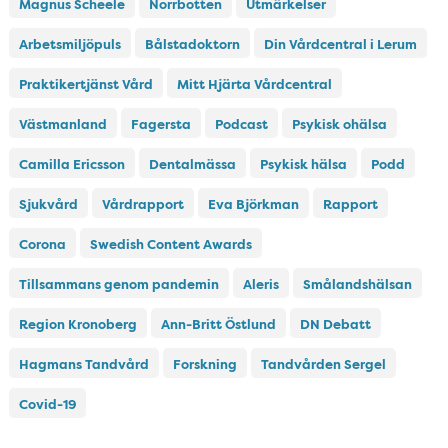
Magnus Scheele
Norrbotten
Utmärkelser
Arbetsmiljöpuls
Bålstadoktorn
Din Vårdcentral i Lerum
Praktikertjänst Vård
Mitt Hjärta Vårdcentral
Västmanland
Fagersta
Podcast
Psykisk ohälsa
Camilla Ericsson
Dentalmässa
Psykisk hälsa
Podd
Sjukvård
Vårdrapport
Eva Björkman
Rapport
Corona
Swedish Content Awards
Tillsammans genom pandemin
Aleris
Smålandshälsan
Region Kronoberg
Ann-Britt Östlund
DN Debatt
Hagmans Tandvård
Forskning
Tandvården Sergel
Covid-19