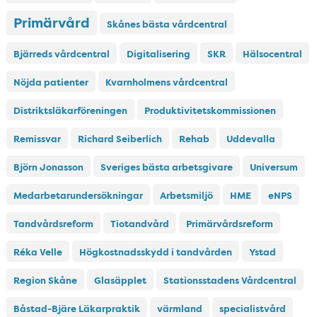
Primärvård
Skånes bästa vårdcentral
Bjärreds vårdcentral
Digitalisering
SKR
Hälsocentral
Nöjda patienter
Kvarnholmens vårdcentral
Distriktsläkarföreningen
Produktivitetskommissionen
Remissvar
Richard Seiberlich
Rehab
Uddevalla
Björn Jonasson
Sveriges bästa arbetsgivare
Universum
Medarbetarundersökningar
Arbetsmiljö
HME
eNPS
Tandvårdsreform
Tiotandvård
Primärvårdsreform
Réka Velle
Högkostnadsskydd i tandvården
Ystad
Region Skåne
Glasäpplet
Stationsstadens Vårdcentral
Båstad-Bjäre Läkarpraktik
värmland
specialistvård