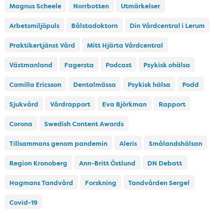
Magnus Scheele
Norrbotten
Utmärkelser
Arbetsmiljöpuls
Bålstadoktorn
Din Vårdcentral i Lerum
Praktikertjänst Vård
Mitt Hjärta Vårdcentral
Västmanland
Fagersta
Podcast
Psykisk ohälsa
Camilla Ericsson
Dentalmässa
Psykisk hälsa
Podd
Sjukvård
Vårdrapport
Eva Björkman
Rapport
Corona
Swedish Content Awards
Tillsammans genom pandemin
Aleris
Smålandshälsan
Region Kronoberg
Ann-Britt Östlund
DN Debatt
Hagmans Tandvård
Forskning
Tandvården Sergel
Covid-19