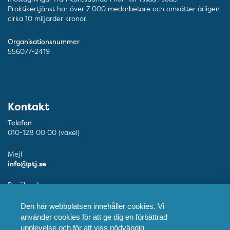
Praktikertjänst har över 7 000 medarbetare och omsätter årligen
cirka 10 miljarder kronor.
Organisationsnummer
556077-2419
Kontakt
Telefon
010-128 00 00 (växel)
Mejl
info@ptj.se
Besöksadress
Adolf Fredriks Kyrkogata 9, Stockholm
Den här webbplatsen innehåller cookies. Vi
Postadress
använder cookies för att ge dig en förbättrad
Praktikertjänst AB, 103 55 Stockholm
upplevelse och för att viss nödvändig