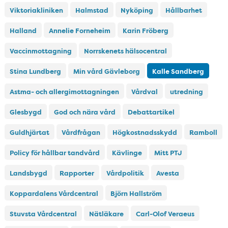
Viktoriakliniken
Halmstad
Nyköping
Hållbarhet
Halland
Annelie Forneheim
Karin Fröberg
Vaccinmottagning
Norrskenets hälsocentral
Stina Lundberg
Min vård Gävleborg
Kalle Sandberg
Astma- och allergimottagningen
Vårdval
utredning
Glesbygd
God och nära vård
Debattartikel
Guldhjärtat
Vårdfrågan
Högkostnadsskydd
Ramboll
Policy för hållbar tandvård
Kävlinge
Mitt PTJ
Landsbygd
Rapporter
Vårdpolitik
Avesta
Koppardalens Vårdcentral
Björn Hallström
Stuvsta Vårdcentral
Nätläkare
Carl-Olof Veraeus