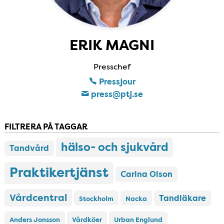
ERIK MAGNI
Presschef
Pressjour
press​@ptj​.se
FILTRERA PÅ TAGGAR
hälso- och sjukvård
Tandvård
Praktikertjänst
Carina Olson
Vårdcentral
Tandläkare
Stockholm
Nacka
Anders Jonsson
Vårdköer
Urban Englund