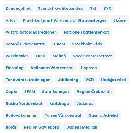
Kundnöjdhet
Svenskt Kvalitetsindex
SKI
BVC
Arlöv
Praktikertjänst Vårdcentral Stationstorget
Skåne
Västra götalandsregionen
Nationell patientenkät
Sotenäs Vårdcentral
BUMM
Stockholm Kids
vaccination
Lund
Malmö
Vaccincenter Varvet
Finspång
Vallonens Vårdcentral
Uppsala
Tandvårdsutredningen
Utbildning
VGR
Hudsjukvård
Capio
SFAM
Sara Banegas
Region Örebro län
Backa Vårdcentral
Karlskoga
Västerås
Burlövs kommun
Forsen Vårdcentral
Gunilla Ackelid
Borås
Region Gävleborg
Dagens Medicin