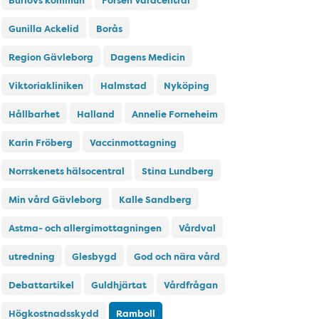
Burlövs kommun
Forsen Vårdcentral
Gunilla Ackelid
Borås
Region Gävleborg
Dagens Medicin
Viktoriakliniken
Halmstad
Nyköping
Hållbarhet
Halland
Annelie Forneheim
Karin Fröberg
Vaccinmottagning
Norrskenets hälsocentral
Stina Lundberg
Min vård Gävleborg
Kalle Sandberg
Astma- och allergimottagningen
Vårdval
utredning
Glesbygd
God och nära vård
Debattartikel
Guldhjärtat
Vårdfrågan
Högkostnadsskydd
Ramboll