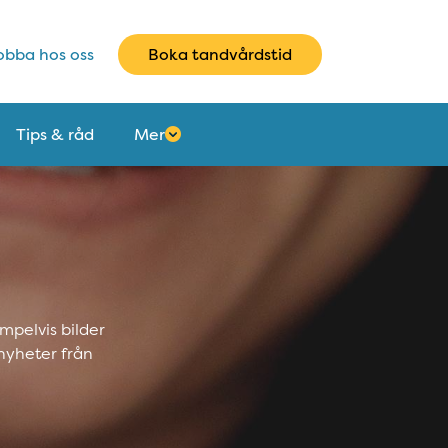
bba hos oss
Boka tandvårdstid
Tips & råd
Mer
mpelvis bilder
nyheter från