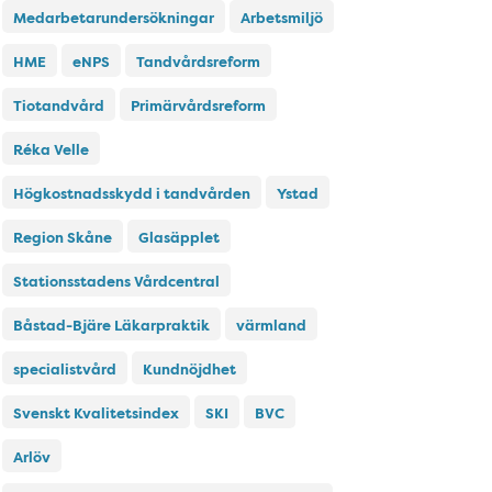
Medarbetarundersökningar
Arbetsmiljö
HME
eNPS
Tandvårdsreform
Tiotandvård
Primärvårdsreform
Réka Velle
Högkostnadsskydd i tandvården
Ystad
Region Skåne
Glasäpplet
Stationsstadens Vårdcentral
Båstad-Bjäre Läkarpraktik
värmland
specialistvård
Kundnöjdhet
Svenskt Kvalitetsindex
SKI
BVC
Arlöv