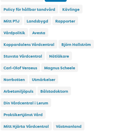
Policy för hållbar tandvård
Kävlinge
Mitt PTJ
Landsbygd
Rapporter
Vårdpolitik
Avesta
Koppardalens Vårdcentral
Björn Hallström
Stuvsta Vårdcentral
Nätläkare
Carl-Olof Veraeus
Magnus Scheele
Norrbotten
Utmärkelser
Arbetsmiljöpuls
Bålstadoktorn
Din Vårdcentral i Lerum
Praktikertjänst Vård
Mitt Hjärta Vårdcentral
Västmanland