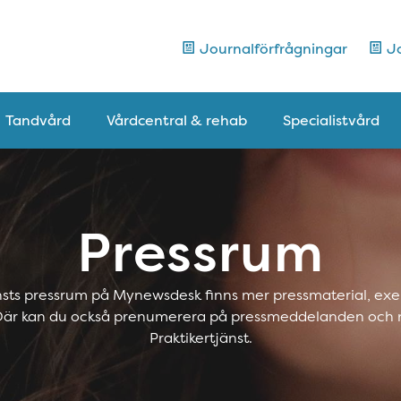
Journalförfrågningar
Jo
Tandvård
Vårdcentral & rehab
Specialistvård
Pressrum
änsts pressrum på Mynewsdesk finns mer pressmaterial, exe
 Där kan du också prenumerera på pressmeddelanden och 
Praktikertjänst.