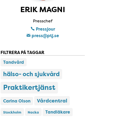
ERIK MAGNI
Presschef
Pressjour
press​@ptj​.se
FILTRERA PÅ TAGGAR
Tandvård
hälso- och sjukvård
Praktikertjänst
Vårdcentral
Carina Olson
Tandläkare
Stockholm
Nacka