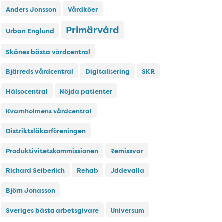
Anders Jonsson
Vårdköer
Primärvård
Urban Englund
Skånes bästa vårdcentral
Bjärreds vårdcentral
Digitalisering
SKR
Hälsocentral
Nöjda patienter
Kvarnholmens vårdcentral
Distriktsläkarföreningen
Produktivitetskommissionen
Remissvar
Richard Seiberlich
Rehab
Uddevalla
Björn Jonasson
Sveriges bästa arbetsgivare
Universum