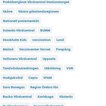
Praktikertjänst Vårdcentral Stationstorget
Skåne
Västra götalandsregionen
Nationell patientenkät
Sotenäs Vårdcentral
BUMM
Stockholm Kids
vaccination
Lund
Malmö
Vaccincenter Varvet
Finspång
Vallonens Vårdcentral
Uppsala
Tandvårdsutredningen
Utbildning
VGR
Hudsjukvård
Capio
SFAM
Sara Banegas
Region Örebro län
Backa Vårdcentral
Karlskoga
Västerås