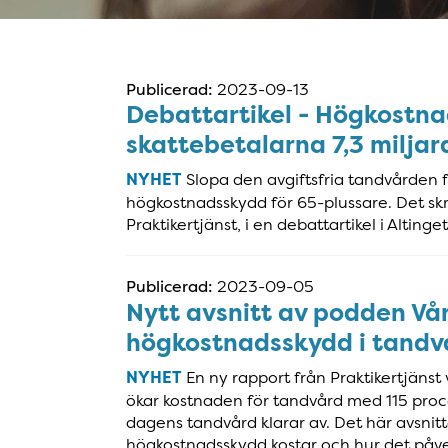
Publicerad:
2023-09-13
Debattartikel - Högkostna
skattebetalarna 7,3 miljar
NYHET
Slopa den avgiftsfria tandvården f
högkostnadsskydd för 65-plussare. Det sk
Praktikertjänst, i en debattartikel i Altinget
Publicerad:
2023-09-05
Nytt avsnitt av podden Vår
högkostnadsskydd i tandv
NYHET
En ny rapport från Praktikertjänst
ökar kostnaden för tandvård med 115 proc
dagens tandvård klarar av. Det här avsnit
högkostnadsskydd kostar och hur det påv