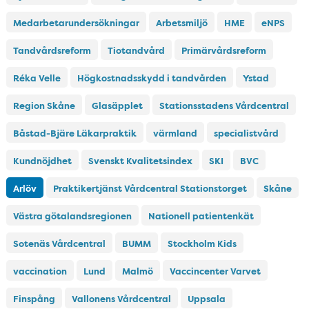
Medarbetarundersökningar
Arbetsmiljö
HME
eNPS
Tandvårdsreform
Tiotandvård
Primärvårdsreform
Réka Velle
Högkostnadsskydd i tandvården
Ystad
Region Skåne
Glasäpplet
Stationsstadens Vårdcentral
Båstad-Bjäre Läkarpraktik
värmland
specialistvård
Kundnöjdhet
Svenskt Kvalitetsindex
SKI
BVC
Arlöv
Praktikertjänst Vårdcentral Stationstorget
Skåne
Västra götalandsregionen
Nationell patientenkät
Sotenäs Vårdcentral
BUMM
Stockholm Kids
vaccination
Lund
Malmö
Vaccincenter Varvet
Finspång
Vallonens Vårdcentral
Uppsala