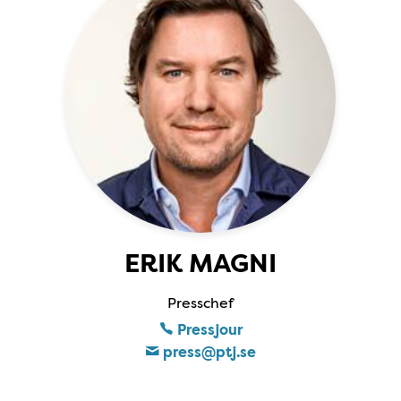
ERIK MAGNI
Presschef
Pressjour
press​@ptj​.se