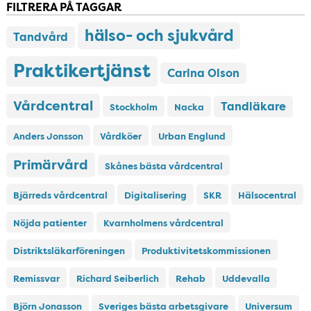
FILTRERA PÅ TAGGAR
hälso- och sjukvård
Tandvård
Praktikertjänst
Carina Olson
Vårdcentral
Tandläkare
Stockholm
Nacka
Anders Jonsson
Vårdköer
Urban Englund
Primärvård
Skånes bästa vårdcentral
Bjärreds vårdcentral
Digitalisering
SKR
Hälsocentral
Nöjda patienter
Kvarnholmens vårdcentral
Distriktsläkarföreningen
Produktivitetskommissionen
Remissvar
Richard Seiberlich
Rehab
Uddevalla
Björn Jonasson
Sveriges bästa arbetsgivare
Universum