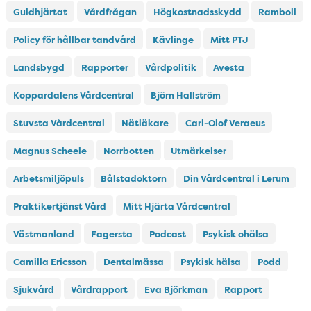
Guldhjärtat
Vårdfrågan
Högkostnadsskydd
Ramboll
Policy för hållbar tandvård
Kävlinge
Mitt PTJ
Landsbygd
Rapporter
Vårdpolitik
Avesta
Koppardalens Vårdcentral
Björn Hallström
Stuvsta Vårdcentral
Nätläkare
Carl-Olof Veraeus
Magnus Scheele
Norrbotten
Utmärkelser
Arbetsmiljöpuls
Bålstadoktorn
Din Vårdcentral i Lerum
Praktikertjänst Vård
Mitt Hjärta Vårdcentral
Västmanland
Fagersta
Podcast
Psykisk ohälsa
Camilla Ericsson
Dentalmässa
Psykisk hälsa
Podd
Sjukvård
Vårdrapport
Eva Björkman
Rapport