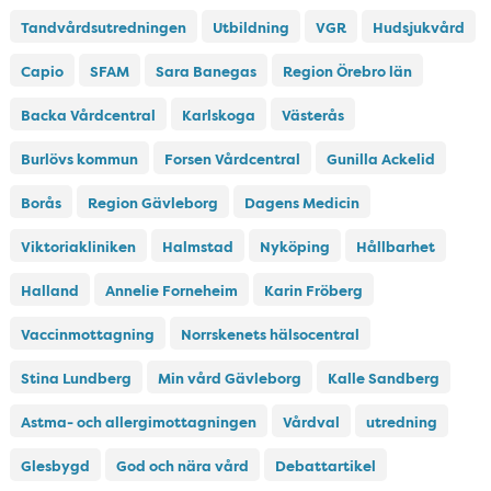
Tandvårdsutredningen
Utbildning
VGR
Hudsjukvård
Capio
SFAM
Sara Banegas
Region Örebro län
Backa Vårdcentral
Karlskoga
Västerås
Burlövs kommun
Forsen Vårdcentral
Gunilla Ackelid
Borås
Region Gävleborg
Dagens Medicin
Viktoriakliniken
Halmstad
Nyköping
Hållbarhet
Halland
Annelie Forneheim
Karin Fröberg
Vaccinmottagning
Norrskenets hälsocentral
Stina Lundberg
Min vård Gävleborg
Kalle Sandberg
Astma- och allergimottagningen
Vårdval
utredning
Glesbygd
God och nära vård
Debattartikel