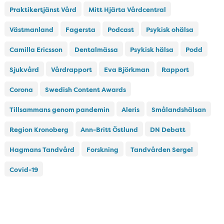
Praktikertjänst Vård
Mitt Hjärta Vårdcentral
Västmanland
Fagersta
Podcast
Psykisk ohälsa
Camilla Ericsson
Dentalmässa
Psykisk hälsa
Podd
Sjukvård
Vårdrapport
Eva Björkman
Rapport
Corona
Swedish Content Awards
Tillsammans genom pandemin
Aleris
Smålandshälsan
Region Kronoberg
Ann-Britt Östlund
DN Debatt
Hagmans Tandvård
Forskning
Tandvården Sergel
Covid-19