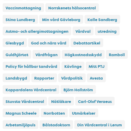
Vaccinmottagning
Norrskenets hälsocentral
Stina Lundberg
Min vård Gävleborg
Kalle Sandberg
Astma- och allergimottagningen
Vårdval
utredning
Glesbygd
God och nära vård
Debattartikel
Guldhjärtat
Vårdfrågan
Högkostnadsskydd
Ramboll
Policy för hållbar tandvård
Kävlinge
Mitt PTJ
Landsbygd
Rapporter
Vårdpolitik
Avesta
Koppardalens Vårdcentral
Björn Hallström
Stuvsta Vårdcentral
Nätläkare
Carl-Olof Veraeus
Magnus Scheele
Norrbotten
Utmärkelser
Arbetsmiljöpuls
Bålstadoktorn
Din Vårdcentral i Lerum