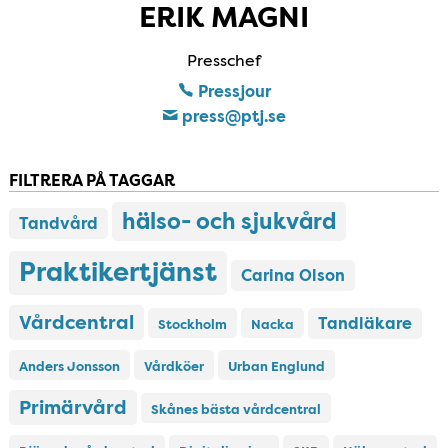
ERIK MAGNI
Presschef
Pressjour
press​@ptj​.se
FILTRERA PÅ TAGGAR
hälso- och sjukvård
Tandvård
Praktikertjänst
Carina Olson
Vårdcentral
Tandläkare
Stockholm
Nacka
Anders Jonsson
Vårdköer
Urban Englund
Primärvård
Skånes bästa vårdcentral