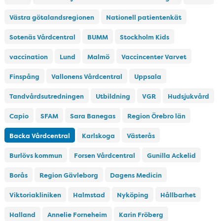
Västra götalandsregionen
Nationell patientenkät
Sotenäs Vårdcentral
BUMM
Stockholm Kids
vaccination
Lund
Malmö
Vaccincenter Varvet
Finspång
Vallonens Vårdcentral
Uppsala
Tandvårdsutredningen
Utbildning
VGR
Hudsjukvård
Capio
SFAM
Sara Banegas
Region Örebro län
Backa Vårdcentral
Karlskoga
Västerås
Burlövs kommun
Forsen Vårdcentral
Gunilla Ackelid
Borås
Region Gävleborg
Dagens Medicin
Viktoriakliniken
Halmstad
Nyköping
Hållbarhet
Halland
Annelie Forneheim
Karin Fröberg