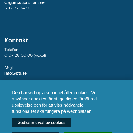
Organisationsnummer
556077-2419
Kontakt
Telefon
010-128 00 00 (växel)
Mejl
info@ptj.se
Besöksadress
Adolf Fredriks Kyrkogata 9, Stockholm
Den här webbplatsen innehåller cookies. Vi
använder cookies för att ge dig en förbättrad
Postadress
upplevelse och för att viss nödvändig
Praktikertjänst AB, 103 55 Stockholm
funktionalitet ska fungera på webbplatsen.
Godkänn urval av cookies
Fler kontaktuppgifter