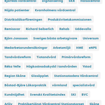
Bjärreds vårdcentral
Digitalisering
SKR
Hälsocentral
Nöjda patienter
Kvarnholmens vårdcentral
Distriktsläkarföreningen
Produktivitetskommissionen
Remissvar
Richard Seiberlich
Rehab
Uddevalla
Björn Jonasson
Sveriges bästa arbetsgivare
Universum
Medarbetarundersökningar
Arbetsmiljö
HME
eNPS
Tandvårdsreform
Tiotandvård
Primärvårdsreform
Réka Velle
Högkostnadsskydd i tandvården
Ystad
Region Skåne
Glasäpplet
Stationsstadens Vårdcentral
Båstad-Bjäre Läkarpraktik
värmland
specialistvård
Kundnöjdhet
Svenskt Kvalitetsindex
SKI
BVC
Arlöv
Praktikertjänst Vårdcentral Stationstorget
Skåne