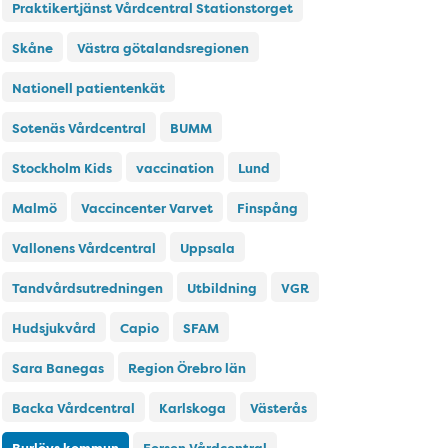
Praktikertjänst Vårdcentral Stationstorget
Skåne
Västra götalandsregionen
Nationell patientenkät
Sotenäs Vårdcentral
BUMM
Stockholm Kids
vaccination
Lund
Malmö
Vaccincenter Varvet
Finspång
Vallonens Vårdcentral
Uppsala
Tandvårdsutredningen
Utbildning
VGR
Hudsjukvård
Capio
SFAM
Sara Banegas
Region Örebro län
Backa Vårdcentral
Karlskoga
Västerås