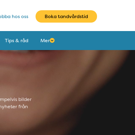
bba hos oss
Boka tandvårdstid
Tips & råd
Mer
mpelvis bilder
nyheter från