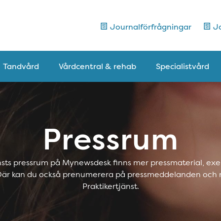
Journalförfrågningar
Jo
Tandvård
Vårdcentral & rehab
Specialistvård
Pressrum
änsts pressrum på Mynewsdesk finns mer pressmaterial, exe
 Där kan du också prenumerera på pressmeddelanden och 
Praktikertjänst.