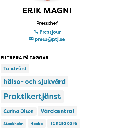
ERIK MAGNI
Presschef
Pressjour
press​@ptj​.se
FILTRERA PÅ TAGGAR
Tandvård
hälso- och sjukvård
Praktikertjänst
Vårdcentral
Carina Olson
Tandläkare
Stockholm
Nacka