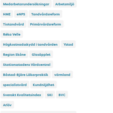
Medarbetarundersökningar
Arbetsmiljö
HME
eNPS
Tandvårdsreform
Tiotandvård
Primärvårdsreform
Réka Velle
Högkostnadsskydd i tandvården
Ystad
Region Skåne
Glasäpplet
Stationsstadens Vårdcentral
Båstad-Bjäre Läkarpraktik
värmland
specialistvård
Kundnöjdhet
Svenskt Kvalitetsindex
SKI
BVC
Arlöv