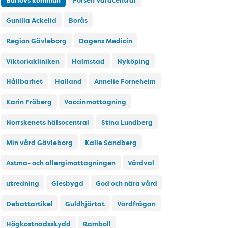
Burlövs kommun
Forsen Vårdcentral
Gunilla Ackelid
Borås
Region Gävleborg
Dagens Medicin
Viktoriakliniken
Halmstad
Nyköping
Hållbarhet
Halland
Annelie Forneheim
Karin Fröberg
Vaccinmottagning
Norrskenets hälsocentral
Stina Lundberg
Min vård Gävleborg
Kalle Sandberg
Astma- och allergimottagningen
Vårdval
utredning
Glesbygd
God och nära vård
Debattartikel
Guldhjärtat
Vårdfrågan
Högkostnadsskydd
Ramboll