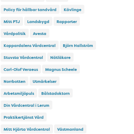
Policy för hållbar tandvård
Kävlinge
Mitt PTJ
Landsbygd
Rapporter
Vårdpolitik
Avesta
Koppardalens Vårdcentral
Björn Hallström
Stuvsta Vårdcentral
Nätläkare
Carl-Olof Veraeus
Magnus Scheele
Norrbotten
Utmärkelser
Arbetsmiljöpuls
Bålstadoktorn
Din Vårdcentral i Lerum
Praktikertjänst Vård
Mitt Hjärta Vårdcentral
Västmanland