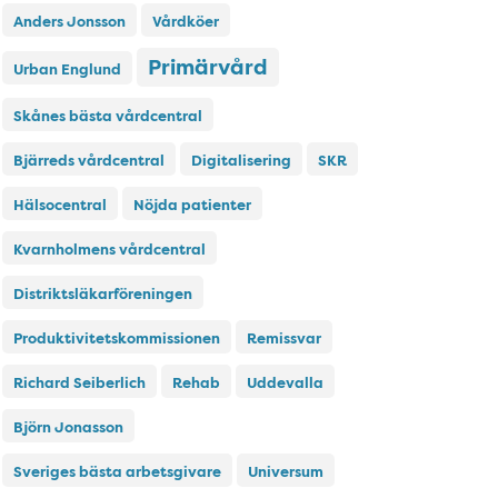
Anders Jonsson
Vårdköer
Primärvård
Urban Englund
Skånes bästa vårdcentral
Bjärreds vårdcentral
Digitalisering
SKR
Hälsocentral
Nöjda patienter
Kvarnholmens vårdcentral
Distriktsläkarföreningen
Produktivitetskommissionen
Remissvar
Richard Seiberlich
Rehab
Uddevalla
Björn Jonasson
Sveriges bästa arbetsgivare
Universum