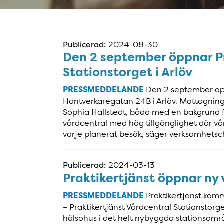
Publicerad:
2024-08-30
Den 2 september öppnar Pr
Stationstorget i Arlöv
PRESSMEDDELANDE
Den 2 september öpp
Hantverkaregatan 24B i Arlöv. Mottagning
Sophia Hallstedt, båda med en bakgrund fr
vårdcentral med hög tillgänglighet där vår
varje planerat besök, säger verksamhets
Publicerad:
2024-03-13
Praktikertjänst öppnar ny 
PRESSMEDDELANDE
Praktikertjänst komm
– Praktikertjänst Vårdcentral Stationstorg
hälsohus i det helt nybyggda stationsomr