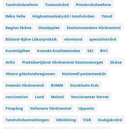
Tandvårdsreform
Tiotandvård
Primärvårdsreform
Réka Velle
Högkostnadsskydd i tandvården
Ystad
Region Skåne
Glasäpplet
Stationsstadens Vårdcentral
Båstad-Bjäre Läkarpraktik
värmland
specialistvård
Kundnöjdhet
Svenskt Kvalitetsindex
SKI
BVC
Arlöv
Praktikertjänst Vårdcentral Stationstorget
Skåne
Västra götalandsregionen
Nationell patientenkät
Sotenäs Vårdcentral
BUMM
Stockholm Kids
vaccination
Lund
Malmö
Vaccincenter Varvet
Finspång
Vallonens Vårdcentral
Uppsala
Tandvårdsutredningen
Utbildning
VGR
Hudsjukvård