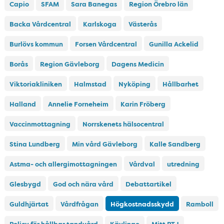
Capio
SFAM
Sara Banegas
Region Örebro län
Backa Vårdcentral
Karlskoga
Västerås
Burlövs kommun
Forsen Vårdcentral
Gunilla Ackelid
Borås
Region Gävleborg
Dagens Medicin
Viktoriakliniken
Halmstad
Nyköping
Hållbarhet
Halland
Annelie Forneheim
Karin Fröberg
Vaccinmottagning
Norrskenets hälsocentral
Stina Lundberg
Min vård Gävleborg
Kalle Sandberg
Astma- och allergimottagningen
Vårdval
utredning
Glesbygd
God och nära vård
Debattartikel
Guldhjärtat
Vårdfrågan
Högkostnadsskydd
Ramboll