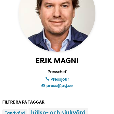
ERIK MAGNI
Presschef
Pressjour
press​@ptj​.se
FILTRERA PÅ TAGGAR
hälso- och sjukvård
Tandvård