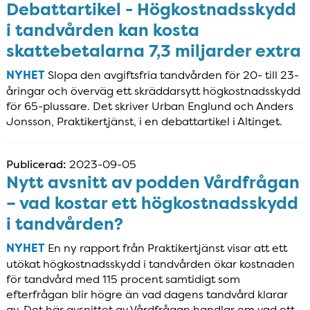
Debattartikel - Högkostnadsskydd
i tandvården kan kosta
skattebetalarna 7,3 miljarder extra
NYHET
Slopa den avgiftsfria tandvården för 20- till 23-
åringar och överväg ett skräddarsytt högkostnadsskydd
för 65-plussare. Det skriver Urban Englund och Anders
Jonsson, Praktikertjänst, i en debattartikel i Altinget.
Publicerad:
2023-09-05
Nytt avsnitt av podden Vårdfrågan
– vad kostar ett högkostnadsskydd
i tandvården?
NYHET
En ny rapport från Praktikertjänst visar att ett
utökat högkostnadsskydd i tandvården ökar kostnaden
för tandvård med 115 procent samtidigt som
efterfrågan blir högre än vad dagens tandvård klarar
av. Det här avsnittet av Vårdfrågan handlar om vad ett