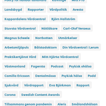
Policy för hållbar tandvård
Kävlinge
Mitt PTJ
Landsbygd
Rapporter
Vårdpolitik
Avesta
Koppardalens Vårdcentral
Björn Hallström
Stuvsta Vårdcentral
Nätläkare
Carl-Olof Veraeus
Magnus Scheele
Norrbotten
Utmärkelser
Arbetsmiljöpuls
Bålstadoktorn
Din Vårdcentral i Lerum
Praktikertjänst Vård
Mitt Hjärta Vårdcentral
Västmanland
Fagersta
Podcast
Psykisk ohälsa
Camilla Ericsson
Dentalmässa
Psykisk hälsa
Podd
Sjukvård
Vårdrapport
Eva Björkman
Rapport
Corona
Swedish Content Awards
Tillsammans genom pandemin
Aleris
Smålandshälsan