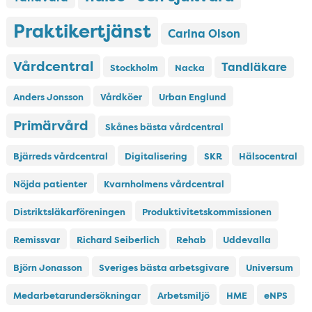
Praktikertjänst
Carina Olson
Vårdcentral
Tandläkare
Stockholm
Nacka
Anders Jonsson
Vårdköer
Urban Englund
Primärvård
Skånes bästa vårdcentral
Bjärreds vårdcentral
Digitalisering
SKR
Hälsocentral
Nöjda patienter
Kvarnholmens vårdcentral
Distriktsläkarföreningen
Produktivitetskommissionen
Remissvar
Richard Seiberlich
Rehab
Uddevalla
Björn Jonasson
Sveriges bästa arbetsgivare
Universum
Medarbetarundersökningar
Arbetsmiljö
HME
eNPS