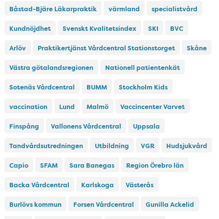
Båstad-Bjäre Läkarpraktik
värmland
specialistvård
Kundnöjdhet
Svenskt Kvalitetsindex
SKI
BVC
Arlöv
Praktikertjänst Vårdcentral Stationstorget
Skåne
Västra götalandsregionen
Nationell patientenkät
Sotenäs Vårdcentral
BUMM
Stockholm Kids
vaccination
Lund
Malmö
Vaccincenter Varvet
Finspång
Vallonens Vårdcentral
Uppsala
Tandvårdsutredningen
Utbildning
VGR
Hudsjukvård
Capio
SFAM
Sara Banegas
Region Örebro län
Backa Vårdcentral
Karlskoga
Västerås
Burlövs kommun
Forsen Vårdcentral
Gunilla Ackelid