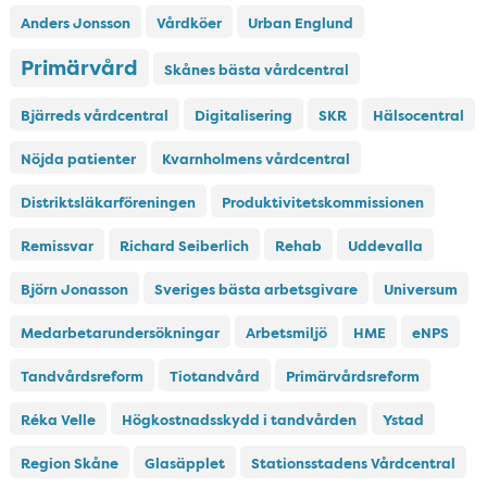
Anders Jonsson
Vårdköer
Urban Englund
Primärvård
Skånes bästa vårdcentral
Bjärreds vårdcentral
Digitalisering
SKR
Hälsocentral
Nöjda patienter
Kvarnholmens vårdcentral
Distriktsläkarföreningen
Produktivitetskommissionen
Remissvar
Richard Seiberlich
Rehab
Uddevalla
Björn Jonasson
Sveriges bästa arbetsgivare
Universum
Medarbetarundersökningar
Arbetsmiljö
HME
eNPS
Tandvårdsreform
Tiotandvård
Primärvårdsreform
Réka Velle
Högkostnadsskydd i tandvården
Ystad
Region Skåne
Glasäpplet
Stationsstadens Vårdcentral