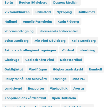
Borås
Region Gävleborg
Dagens Medicin
Viktoriakliniken
Halmstad
Nyköping
Hållbarhet
Halland
Annelie Forneheim
Karin Fröberg
Vaccinmottagning
Norrskenets hälsocentral
Stina Lundberg
Min vård Gävleborg
Kalle Sandberg
Astma- och allergimottagningen
Vårdval
utredning
Glesbygd
God och nära vård
Debattartikel
Guldhjärtat
Vårdfrågan
Högkostnadsskydd
Ramboll
Policy för hållbar tandvård
Kävlinge
Mitt PTJ
Landsbygd
Rapporter
Vårdpolitik
Avesta
Koppardalens Vårdcentral
Björn Hallström