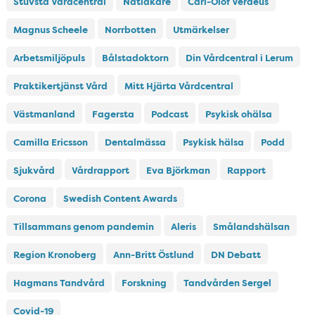
Stuvsta Vårdcentral
Nätläkare
Carl-Olof Veraeus
Magnus Scheele
Norrbotten
Utmärkelser
Arbetsmiljöpuls
Bålstadoktorn
Din Vårdcentral i Lerum
Praktikertjänst Vård
Mitt Hjärta Vårdcentral
Västmanland
Fagersta
Podcast
Psykisk ohälsa
Camilla Ericsson
Dentalmässa
Psykisk hälsa
Podd
Sjukvård
Vårdrapport
Eva Björkman
Rapport
Corona
Swedish Content Awards
Tillsammans genom pandemin
Aleris
Smålandshälsan
Region Kronoberg
Ann-Britt Östlund
DN Debatt
Hagmans Tandvård
Forskning
Tandvården Sergel
Covid-19