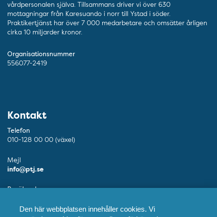
vårdpersonalen själva. Tillsammans driver vi över 630
mottagningar från Karesuando i norr till Ystad i söder.
Praktikertjänst har över 7 000 medarbetare och omsätter årligen
cirka 10 miljarder kronor.
Organisationsnummer
556077-2419
Kontakt
Telefon
010-128 00 00 (växel)
Mejl
info@ptj.se
Besöksadress
Adolf Fredriks Kyrkogata 9, Stockholm
Den här webbplatsen innehåller cookies. Vi