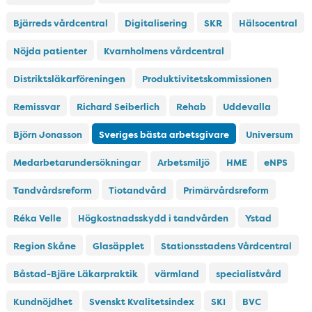
Bjärreds vårdcentral
Digitalisering
SKR
Hälsocentral
Nöjda patienter
Kvarnholmens vårdcentral
Distriktsläkarföreningen
Produktivitetskommissionen
Remissvar
Richard Seiberlich
Rehab
Uddevalla
Björn Jonasson
Sveriges bästa arbetsgivare
Universum
Medarbetarundersökningar
Arbetsmiljö
HME
eNPS
Tandvårdsreform
Tiotandvård
Primärvårdsreform
Réka Velle
Högkostnadsskydd i tandvården
Ystad
Region Skåne
Glasäpplet
Stationsstadens Vårdcentral
Båstad-Bjäre Läkarpraktik
värmland
specialistvård
Kundnöjdhet
Svenskt Kvalitetsindex
SKI
BVC