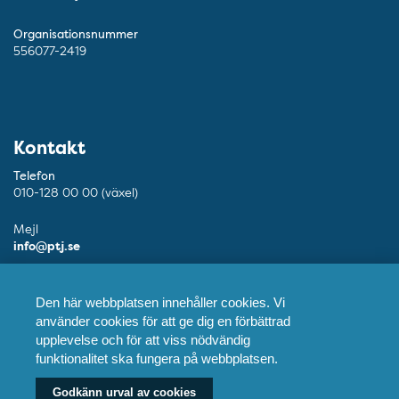
Organisationsnummer
556077-2419
Kontakt
Telefon
010-128 00 00 (växel)
Mejl
info@ptj.se
Besöksadress
Adolf Fredriks Kyrkogata 9, Stockholm
Den här webbplatsen innehåller cookies. Vi
använder cookies för att ge dig en förbättrad
Postadress
upplevelse och för att viss nödvändig
Praktikertjänst AB, 103 55 Stockholm
funktionalitet ska fungera på webbplatsen.
Godkänn urval av cookies