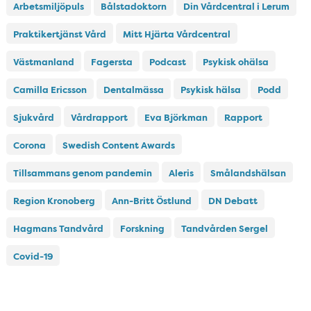
Arbetsmiljöpuls
Bålstadoktorn
Din Vårdcentral i Lerum
Praktikertjänst Vård
Mitt Hjärta Vårdcentral
Västmanland
Fagersta
Podcast
Psykisk ohälsa
Camilla Ericsson
Dentalmässa
Psykisk hälsa
Podd
Sjukvård
Vårdrapport
Eva Björkman
Rapport
Corona
Swedish Content Awards
Tillsammans genom pandemin
Aleris
Smålandshälsan
Region Kronoberg
Ann-Britt Östlund
DN Debatt
Hagmans Tandvård
Forskning
Tandvården Sergel
Covid-19