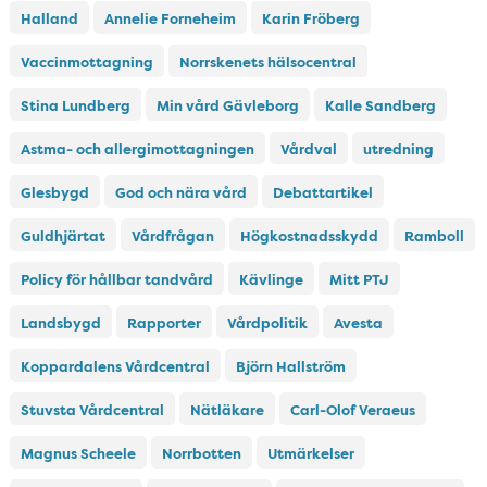
Halland
Annelie Forneheim
Karin Fröberg
Vaccinmottagning
Norrskenets hälsocentral
Stina Lundberg
Min vård Gävleborg
Kalle Sandberg
Astma- och allergimottagningen
Vårdval
utredning
Glesbygd
God och nära vård
Debattartikel
Guldhjärtat
Vårdfrågan
Högkostnadsskydd
Ramboll
Policy för hållbar tandvård
Kävlinge
Mitt PTJ
Landsbygd
Rapporter
Vårdpolitik
Avesta
Koppardalens Vårdcentral
Björn Hallström
Stuvsta Vårdcentral
Nätläkare
Carl-Olof Veraeus
Magnus Scheele
Norrbotten
Utmärkelser