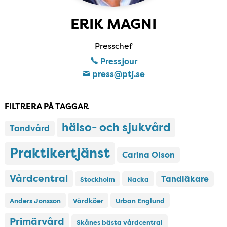
ERIK MAGNI
Presschef
Pressjour
press​@ptj​.se
FILTRERA PÅ TAGGAR
hälso- och sjukvård
Tandvård
Praktikertjänst
Carina Olson
Vårdcentral
Tandläkare
Stockholm
Nacka
Anders Jonsson
Vårdköer
Urban Englund
Primärvård
Skånes bästa vårdcentral