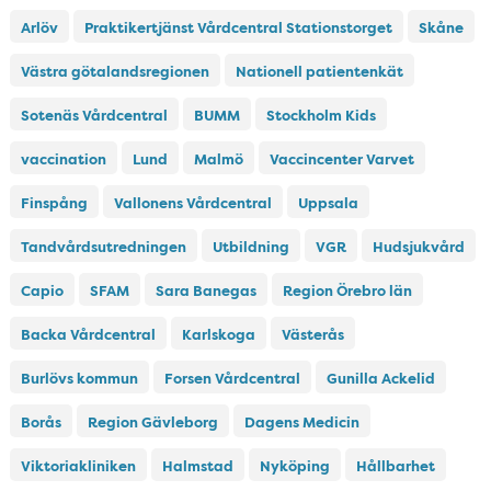
Arlöv
Praktikertjänst Vårdcentral Stationstorget
Skåne
Västra götalandsregionen
Nationell patientenkät
Sotenäs Vårdcentral
BUMM
Stockholm Kids
vaccination
Lund
Malmö
Vaccincenter Varvet
Finspång
Vallonens Vårdcentral
Uppsala
Tandvårdsutredningen
Utbildning
VGR
Hudsjukvård
Capio
SFAM
Sara Banegas
Region Örebro län
Backa Vårdcentral
Karlskoga
Västerås
Burlövs kommun
Forsen Vårdcentral
Gunilla Ackelid
Borås
Region Gävleborg
Dagens Medicin
Viktoriakliniken
Halmstad
Nyköping
Hållbarhet