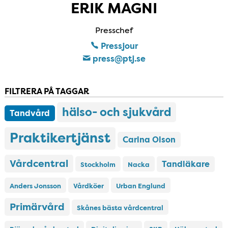
ERIK MAGNI
Presschef
Pressjour
press​@ptj​.se
FILTRERA PÅ TAGGAR
hälso- och sjukvård
Tandvård
Praktikertjänst
Carina Olson
Vårdcentral
Tandläkare
Stockholm
Nacka
Anders Jonsson
Vårdköer
Urban Englund
Primärvård
Skånes bästa vårdcentral