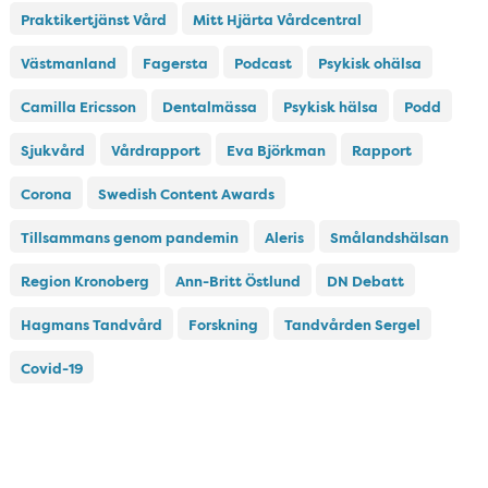
Praktikertjänst Vård
Mitt Hjärta Vårdcentral
Västmanland
Fagersta
Podcast
Psykisk ohälsa
Camilla Ericsson
Dentalmässa
Psykisk hälsa
Podd
Sjukvård
Vårdrapport
Eva Björkman
Rapport
Corona
Swedish Content Awards
Tillsammans genom pandemin
Aleris
Smålandshälsan
Region Kronoberg
Ann-Britt Östlund
DN Debatt
Hagmans Tandvård
Forskning
Tandvården Sergel
Covid-19