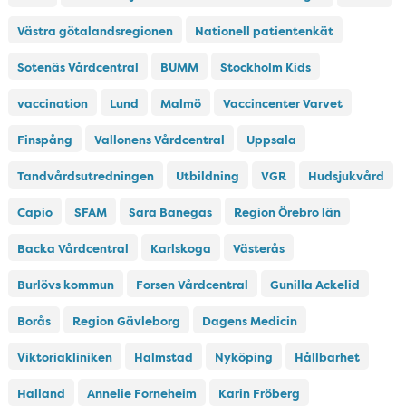
Västra götalandsregionen
Nationell patientenkät
Sotenäs Vårdcentral
BUMM
Stockholm Kids
vaccination
Lund
Malmö
Vaccincenter Varvet
Finspång
Vallonens Vårdcentral
Uppsala
Tandvårdsutredningen
Utbildning
VGR
Hudsjukvård
Capio
SFAM
Sara Banegas
Region Örebro län
Backa Vårdcentral
Karlskoga
Västerås
Burlövs kommun
Forsen Vårdcentral
Gunilla Ackelid
Borås
Region Gävleborg
Dagens Medicin
Viktoriakliniken
Halmstad
Nyköping
Hållbarhet
Halland
Annelie Forneheim
Karin Fröberg