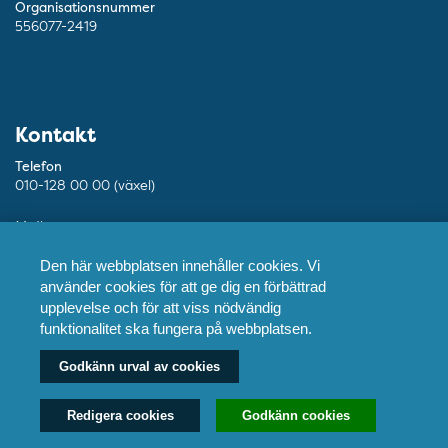
Organisationsnummer
556077-2419
Kontakt
Telefon
010-128 00 00 (växel)
Mejl
info@ptj.se
Den här webbplatsen innehåller cookies. Vi
Besöksadress
använder cookies för att ge dig en förbättrad
Adolf Fredriks Kyrkogata 9, Stockholm
upplevelse och för att viss nödvändig
funktionalitet ska fungera på webbplatsen.
Postadress
Praktikertjänst AB, 103 55 Stockholm
Godkänn urval av cookies
Redigera cookies
Godkänn cookies
Fler kontaktuppgifter