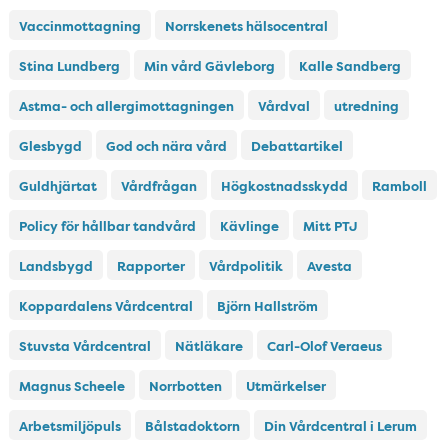
Vaccinmottagning
Norrskenets hälsocentral
Stina Lundberg
Min vård Gävleborg
Kalle Sandberg
Astma- och allergimottagningen
Vårdval
utredning
Glesbygd
God och nära vård
Debattartikel
Guldhjärtat
Vårdfrågan
Högkostnadsskydd
Ramboll
Policy för hållbar tandvård
Kävlinge
Mitt PTJ
Landsbygd
Rapporter
Vårdpolitik
Avesta
Koppardalens Vårdcentral
Björn Hallström
Stuvsta Vårdcentral
Nätläkare
Carl-Olof Veraeus
Magnus Scheele
Norrbotten
Utmärkelser
Arbetsmiljöpuls
Bålstadoktorn
Din Vårdcentral i Lerum