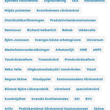
Bjärreds vårdcentral
Digitalisering
SKR
Hälsocentral
Nöjda patienter
Kvarnholmens vårdcentral
Distriktsläkarföreningen
Produktivitetskommissionen
Remissvar
Richard Seiberlich
Rehab
Uddevalla
Björn Jonasson
Sveriges bästa arbetsgivare
Universum
Medarbetarundersökningar
Arbetsmiljö
HME
eNPS
Tandvårdsreform
Tiotandvård
Primärvårdsreform
Réka Velle
Högkostnadsskydd i tandvården
Ystad
Region Skåne
Glasäpplet
Stationsstadens Vårdcentral
Båstad-Bjäre Läkarpraktik
värmland
specialistvård
Kundnöjdhet
Svenskt Kvalitetsindex
SKI
BVC
Arlöv
Praktikertjänst Vårdcentral Stationstorget
Skåne