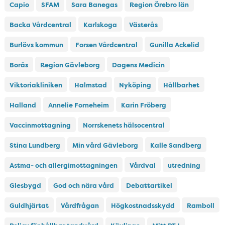
Capio
SFAM
Sara Banegas
Region Örebro län
Backa Vårdcentral
Karlskoga
Västerås
Burlövs kommun
Forsen Vårdcentral
Gunilla Ackelid
Borås
Region Gävleborg
Dagens Medicin
Viktoriakliniken
Halmstad
Nyköping
Hållbarhet
Halland
Annelie Forneheim
Karin Fröberg
Vaccinmottagning
Norrskenets hälsocentral
Stina Lundberg
Min vård Gävleborg
Kalle Sandberg
Astma- och allergimottagningen
Vårdval
utredning
Glesbygd
God och nära vård
Debattartikel
Guldhjärtat
Vårdfrågan
Högkostnadsskydd
Ramboll