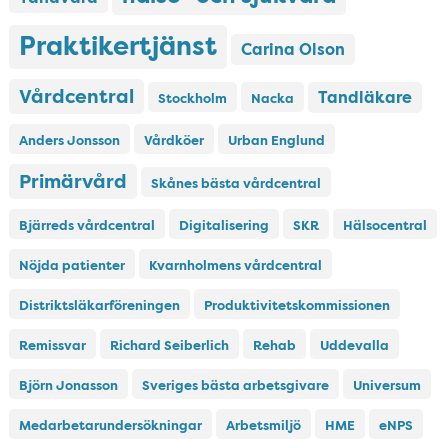
Praktikertjänst
Carina Olson
Vårdcentral
Tandläkare
Stockholm
Nacka
Anders Jonsson
Vårdköer
Urban Englund
Primärvård
Skånes bästa vårdcentral
Bjärreds vårdcentral
Digitalisering
SKR
Hälsocentral
Nöjda patienter
Kvarnholmens vårdcentral
Distriktsläkarföreningen
Produktivitetskommissionen
Remissvar
Richard Seiberlich
Rehab
Uddevalla
Björn Jonasson
Sveriges bästa arbetsgivare
Universum
Medarbetarundersökningar
Arbetsmiljö
HME
eNPS