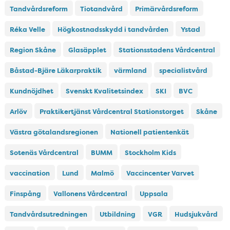
Tandvårdsreform
Tiotandvård
Primärvårdsreform
Réka Velle
Högkostnadsskydd i tandvården
Ystad
Region Skåne
Glasäpplet
Stationsstadens Vårdcentral
Båstad-Bjäre Läkarpraktik
värmland
specialistvård
Kundnöjdhet
Svenskt Kvalitetsindex
SKI
BVC
Arlöv
Praktikertjänst Vårdcentral Stationstorget
Skåne
Västra götalandsregionen
Nationell patientenkät
Sotenäs Vårdcentral
BUMM
Stockholm Kids
vaccination
Lund
Malmö
Vaccincenter Varvet
Finspång
Vallonens Vårdcentral
Uppsala
Tandvårdsutredningen
Utbildning
VGR
Hudsjukvård