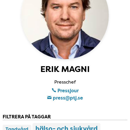
ERIK MAGNI
Presschef
Pressjour
press​@ptj​.se
FILTRERA PÅ TAGGAR
hälso- och sjukvård
Tandvård