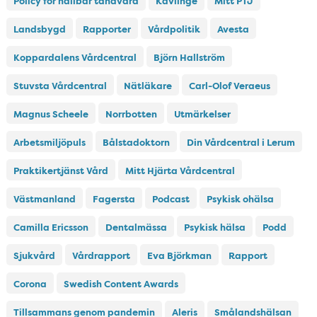
Policy för hållbar tandvård
Kävlinge
Mitt PTJ
Landsbygd
Rapporter
Vårdpolitik
Avesta
Koppardalens Vårdcentral
Björn Hallström
Stuvsta Vårdcentral
Nätläkare
Carl-Olof Veraeus
Magnus Scheele
Norrbotten
Utmärkelser
Arbetsmiljöpuls
Bålstadoktorn
Din Vårdcentral i Lerum
Praktikertjänst Vård
Mitt Hjärta Vårdcentral
Västmanland
Fagersta
Podcast
Psykisk ohälsa
Camilla Ericsson
Dentalmässa
Psykisk hälsa
Podd
Sjukvård
Vårdrapport
Eva Björkman
Rapport
Corona
Swedish Content Awards
Tillsammans genom pandemin
Aleris
Smålandshälsan