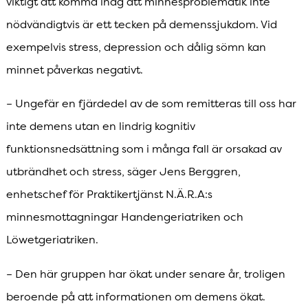
viktigt att komma ihåg att minnesproblematik inte
nödvändigtvis är ett tecken på demenssjukdom. Vid
exempelvis stress, depression och dålig sömn kan
minnet påverkas negativt.
– Ungefär en fjärdedel av de som remitteras till oss har
inte demens utan en lindrig kognitiv
funktionsnedsättning som i många fall är orsakad av
utbrändhet och stress, säger Jens Berggren,
enhetschef för Praktikertjänst N.Ä.R.A:s
minnesmottagningar Handengeriatriken och
Löwetgeriatriken.
– Den här gruppen har ökat under senare år, troligen
beroende på att informationen om demens ökat.