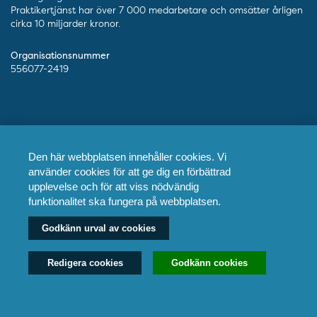
Praktikertjänst har över 7 000 medarbetare och omsätter årligen
cirka 10 miljarder kronor.
Organisationsnummer
556077-2419
Kontakt
Den här webbplatsen innehåller cookies. Vi
Telefon
använder cookies för att ge dig en förbättrad
010-128 00 00 (växel)
upplevelse och för att viss nödvändig
funktionalitet ska fungera på webbplatsen.
Mejl
info@ptj.se
Godkänn urval av cookies
Besöksadress
Redigera cookies
Godkänn cookies
Adolf Fredriks Kyrkogata 9, Stockholm
Postadress
Praktikertjänst AB, 103 55 Stockholm