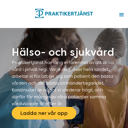
Hälso- och sjukvård
Praktikertjänst har lång erfarenhet av att driva
vård i privat regi. Varje dag, över hela landet,
arbetar vi för att ge dig som patient den bästa
vården och det bästa omhändertagandet.
Kontinuitet är något vi värderar högt, och
därför får många av våra patienter samma
vårdutövare år efter år.
Ladda ner vår app